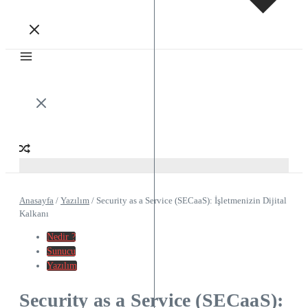
Anasayfa
/
Yazılım
/
Security as a Service (SECaaS): İşletmenizin Dijital
Kalkanı
Nedir ?
Sunucu
Yazılım
Security as a Service (SECaaS):