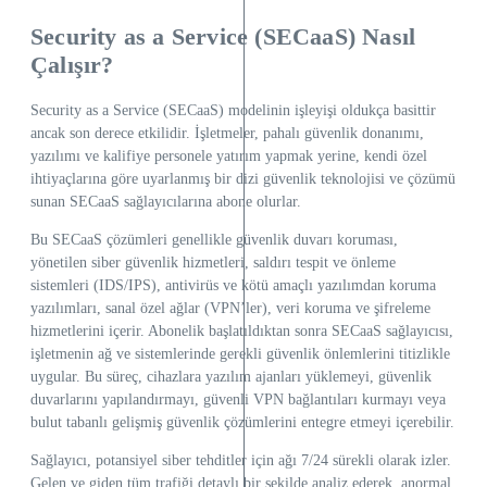
Security as a Service (SECaaS) Nasıl
Çalışır?
Security as a Service (SECaaS) modelinin işleyişi oldukça basittir
ancak son derece etkilidir. İşletmeler, pahalı güvenlik donanımı,
yazılımı ve kalifiye personele yatırım yapmak yerine, kendi özel
ihtiyaçlarına göre uyarlanmış bir dizi güvenlik teknolojisi ve çözümü
sunan SECaaS sağlayıcılarına abone olurlar.
Bu SECaaS çözümleri genellikle güvenlik duvarı koruması,
yönetilen siber güvenlik hizmetleri, saldırı tespit ve önleme
sistemleri (IDS/IPS), antivirüs ve kötü amaçlı yazılımdan koruma
yazılımları, sanal özel ağlar (VPN’ler), veri koruma ve şifreleme
hizmetlerini içerir. Abonelik başlatıldıktan sonra SECaaS sağlayıcısı,
işletmenin ağ ve sistemlerinde gerekli güvenlik önlemlerini titizlikle
uygular. Bu süreç, cihazlara yazılım ajanları yüklemeyi, güvenlik
duvarlarını yapılandırmayı, güvenli VPN bağlantıları kurmayı veya
bulut tabanlı gelişmiş güvenlik çözümlerini entegre etmeyi içerebilir.
Sağlayıcı, potansiyel siber tehditler için ağı 7/24 sürekli olarak izler.
Gelen ve giden tüm trafiği detaylı bir şekilde analiz ederek, anormal