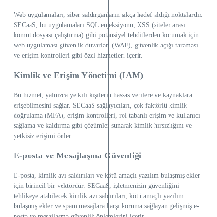
Web uygulamaları, siber saldırganların sıkça hedef aldığı noktalardır.
SECaaS, bu uygulamaları SQL enjeksiyonu, XSS (siteler arası
komut dosyası çalıştırma) gibi potansiyel tehditlerden korumak için
web uygulaması güvenlik duvarları (WAF), güvenlik açığı taraması
ve erişim kontrolleri gibi özel hizmetleri içerir.
Kimlik ve Erişim Yönetimi (IAM)
Bu hizmet, yalnızca yetkili kişilerin hassas verilere ve kaynaklara
erişebilmesini sağlar. SECaaS sağlayıcıları, çok faktörlü kimlik
doğrulama (MFA), erişim kontrolleri, rol tabanlı erişim ve kullanıcı
sağlama ve kaldırma gibi çözümler sunarak kimlik hırsızlığını ve
yetkisiz erişimi önler.
E-posta ve Mesajlaşma Güvenliği
E-posta, kimlik avı saldırıları ve kötü amaçlı yazılım bulaşmış ekler
için birincil bir vektördür. SECaaS, işletmenizin güvenliğini
tehlikeye atabilecek kimlik avı saldırıları, kötü amaçlı yazılım
bulaşmış ekler ve spam mesajlara karşı koruma sağlayan gelişmiş e-
posta ve mesajlaşma güvenlik önlemlerini içerir.