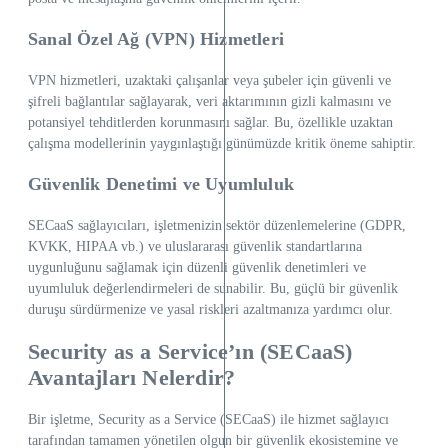
Sanal Özel Ağ (VPN) Hizmetleri
VPN hizmetleri, uzaktaki çalışanlar veya şubeler için güvenli ve
şifreli bağlantılar sağlayarak, veri aktarımının gizli kalmasını ve
potansiyel tehditlerden korunmasını sağlar. Bu, özellikle uzaktan
çalışma modellerinin yaygınlaştığı günümüzde kritik öneme sahiptir.
Güvenlik Denetimi ve Uyumluluk
SECaaS sağlayıcıları, işletmenizin sektör düzenlemelerine (GDPR,
KVKK, HIPAA vb.) ve uluslararası güvenlik standartlarına
uygunluğunu sağlamak için düzenli güvenlik denetimleri ve
uyumluluk değerlendirmeleri de sunabilir. Bu, güçlü bir güvenlik
duruşu sürdürmenize ve yasal riskleri azaltmanıza yardımcı olur.
Security as a Service’ın (SECaaS)
Avantajları Nelerdir?
Bir işletme, Security as a Service (SECaaS) ile hizmet sağlayıcı
tarafından tamamen yönetilen olgun bir güvenlik ekosistemine ve