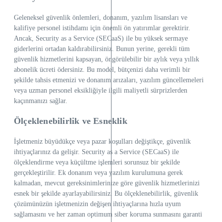
Geleneksel güvenlik önlemleri, donanım, yazılım lisansları ve
kalifiye personel istihdamı için önemli ön yatırımlar gerektirir.
Ancak, Security as a Service (SECaaS) ile bu yüksek sermaye
giderlerini ortadan kaldırabilirsiniz. Bunun yerine, gerekli tüm
güvenlik hizmetlerini kapsayan, öngörülebilir bir aylık veya yıllık
abonelik ücreti ödersiniz. Bu model, bütçenizi daha verimli bir
şekilde tahsis etmenizi ve donanım arızaları, yazılım güncellemeleri
veya uzman personel eksikliğiyle ilgili maliyetli sürprizlerden
kaçınmanızı sağlar.
Ölçeklenebilirlik ve Esneklik
İşletmeniz büyüdükçe veya pazar koşulları değiştikçe, güvenlik
ihtiyaçlarınız da gelişir. Security as a Service (SECaaS) ile
ölçeklendirme veya küçültme işlemleri sorunsuz bir şekilde
gerçekleştirilir. Ek donanım veya yazılım kurulumuna gerek
kalmadan, mevcut gereksinimlerinize göre güvenlik hizmetlerinizi
esnek bir şekilde ayarlayabilirsiniz. Bu ölçeklenebilirlik, güvenlik
çözümünüzün işletmenizin değişen ihtiyaçlarına hızla uyum
sağlamasını ve her zaman optimum siber koruma sunmasını garanti