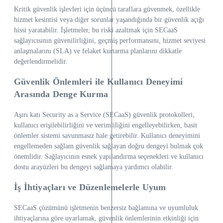
Kritik güvenlik işlevleri için üçüncü taraflara güvenmek, özellikle
hizmet kesintisi veya diğer sorunlar yaşandığında bir güvenlik açığı
hissi yaratabilir. İşletmeler, bu riski azaltmak için SECaaS
sağlayıcısının güvenilirliğini, geçmiş performansını, hizmet seviyesi
anlaşmalarını (SLA) ve felaket kurtarma planlarını dikkatle
değerlendirmelidir.
Güvenlik Önlemleri ile Kullanıcı Deneyimi
Arasında Denge Kurma
Aşırı katı Security as a Service (SECaaS) güvenlik protokolleri,
kullanıcı erişilebilirliğini ve verimliliğini engelleyebilirken, basit
önlemler sistemi savunmasız hale getirebilir. Kullanıcı deneyimini
engellemeden sağlam güvenlik sağlayan doğru dengeyi bulmak çok
önemlidir. Sağlayıcının esnek yapılandırma seçenekleri ve kullanıcı
dostu arayüzleri bu dengeyi sağlamaya yardımcı olabilir.
İş İhtiyaçları ve Düzenlemelerle Uyum
SECaaS çözümünü işletmenin benzersiz bağlamına ve uyumluluk
ihtiyaçlarına göre uyarlamak, güvenlik önlemlerinin etkinliği için