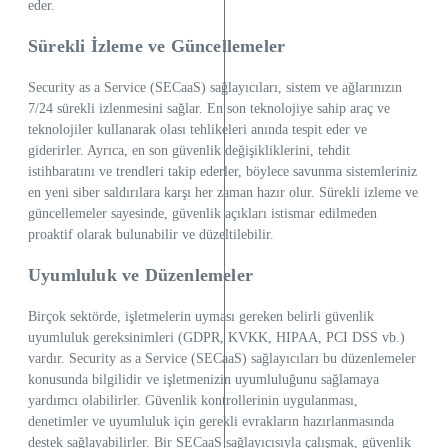
eder.
Sürekli İzleme ve Güncellemeler
Security as a Service (SECaaS) sağlayıcıları, sistem ve ağlarınızın
7/24 sürekli izlenmesini sağlar. En son teknolojiye sahip araç ve
teknolojiler kullanarak olası tehlikeleri anında tespit eder ve
giderirler. Ayrıca, en son güvenlik değişikliklerini, tehdit
istihbaratını ve trendleri takip ederler, böylece savunma sistemleriniz
en yeni siber saldırılara karşı her zaman hazır olur. Sürekli izleme ve
güncellemeler sayesinde, güvenlik açıkları istismar edilmeden
proaktif olarak bulunabilir ve düzeltilebilir.
Uyumluluk ve Düzenlemeler
Birçok sektörde, işletmelerin uyması gereken belirli güvenlik
uyumluluk gereksinimleri (GDPR, KVKK, HIPAA, PCI DSS vb.)
vardır. Security as a Service (SECaaS) sağlayıcıları bu düzenlemeler
konusunda bilgilidir ve işletmenizin uyumluluğunu sağlamaya
yardımcı olabilirler. Güvenlik kontrollerinin uygulanması,
denetimler ve uyumluluk için gerekli evrakların hazırlanmasında
destek sağlayabilirler. Bir SECaaS sağlayıcısıyla çalışmak, güvenlik