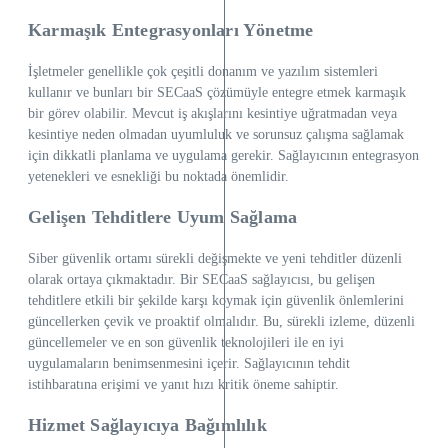
Karmaşık Entegrasyonları Yönetme
İşletmeler genellikle çok çeşitli donanım ve yazılım sistemleri
kullanır ve bunları bir SECaaS çözümüyle entegre etmek karmaşık
bir görev olabilir. Mevcut iş akışlarını kesintiye uğratmadan veya
kesintiye neden olmadan uyumluluk ve sorunsuz çalışma sağlamak
için dikkatli planlama ve uygulama gerekir. Sağlayıcının entegrasyon
yetenekleri ve esnekliği bu noktada önemlidir.
Gelişen Tehditlere Uyum Sağlama
Siber güvenlik ortamı sürekli değişmekte ve yeni tehditler düzenli
olarak ortaya çıkmaktadır. Bir SECaaS sağlayıcısı, bu gelişen
tehditlere etkili bir şekilde karşı koymak için güvenlik önlemlerini
güncellerken çevik ve proaktif olmalıdır. Bu, sürekli izleme, düzenli
güncellemeler ve en son güvenlik teknolojileri ile en iyi
uygulamaların benimsenmesini içerir. Sağlayıcının tehdit
istihbaratına erişimi ve yanıt hızı kritik öneme sahiptir.
Hizmet Sağlayıcıya Bağımlılık