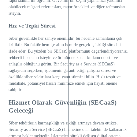
raporladıklarını öğrenin. Güvenilir bir seçim yapmanıza yardımcı
olabilecek müşteri referansları, rapor örnekleri ve diğer referansları
isteyin.
Hız ve Tepki Süresi
Siber güvenlikte her saniye önemlidir, bu nedenle zamanlama çok
kritiktir. Bu faktör hem işe alım hem de gerçek iş birliği sürecini
ifade eder. Bu yüzden bir SECaaS platformunu değerlendiriyorsanız,
rehberli bir demo isteyin ve ürünün ne kadar kullanıcı dostu ve
anlaşılır olduğunu görün. Bir Security as a Service (SECaaS)
sağlayıcısı seçerken, işletmenin garanti ettiği çalışma süresi ve
özellikle siber saldırılara karşı yanıt süresini bilin. Hızlı tespit ve
müdahale, potansiyel hasarı minimize etmek için hayati öneme
sahiptir.
Hizmet Olarak Güvenliğin (SECaaS)
Geleceği
Siber tehditlerin karmaşıklığı ve sıklığı artmaya devam ettikçe,
Security as a Service (SECaaS) hizmetine olan talebin de katlanarak
artması beklenmektedir. İşletmeler, sürekli değişen dijital ortama