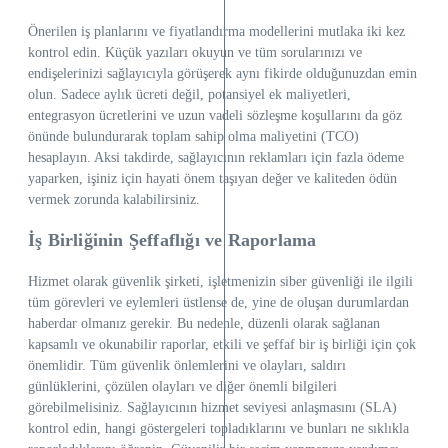
Önerilen iş planlarını ve fiyatlandırma modellerini mutlaka iki kez
kontrol edin. Küçük yazıları okuyun ve tüm sorularınızı ve
endişelerinizi sağlayıcıyla görüşerek aynı fikirde olduğunuzdan emin
olun. Sadece aylık ücreti değil, potansiyel ek maliyetleri,
entegrasyon ücretlerini ve uzun vadeli sözleşme koşullarını da göz
önünde bulundurarak toplam sahip olma maliyetini (TCO)
hesaplayın. Aksi takdirde, sağlayıcının reklamları için fazla ödeme
yaparken, işiniz için hayati önem taşıyan değer ve kaliteden ödün
vermek zorunda kalabilirsiniz.
İş Birliğinin Şeffaflığı ve Raporlama
Hizmet olarak güvenlik şirketi, işletmenizin siber güvenliği ile ilgili
tüm görevleri ve eylemleri üstlense de, yine de oluşan durumlardan
haberdar olmanız gerekir. Bu nedenle, düzenli olarak sağlanan
kapsamlı ve okunabilir raporlar, etkili ve şeffaf bir iş birliği için çok
önemlidir. Tüm güvenlik önlemlerini ve olayları, saldırı
günlüklerini, çözülen olayları ve diğer önemli bilgileri
görebilmelisiniz. Sağlayıcının hizmet seviyesi anlaşmasını (SLA)
kontrol edin, hangi göstergeleri topladıklarını ve bunları ne sıklıkla