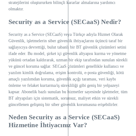
stratejilerini oluştururken bilinçli kararlar almalarına yardımcı
olmaktır.
Security as a Service (SECaaS) Nedir?
Security as a Service (SECaaS) veya Türkçe adıyla Hizmet Olarak
Güvenlik, işletmelerin siber güvenlik ihtiyaçlarını üçüncü taraf bir
sağlayıcıya devrettiği, bulut tabanlı bir BT güvenlik çözümleri setini
ifade eder. Bu model, şirket içi güvenlik altyapısı kurma ve yönetme
yükünü ortadan kaldırarak, uzman bir ekip tarafından sunulan sürekli
ve güncel koruma sağlar. SECaaS çözümleri genellikle kullanıcı ve
yazılım kimlik doğrulama, erişim kontrolü, e-posta güvenliği, kötü
amaçlı yazılımdan koruma, güvenlik açığı taraması, veri kaybı
önleme ve felaket kurtarma/iş sürekliliği gibi geniş bir yelpazeyi
kapsar. Abonelik bazlı sunulan bu hizmetler sayesinde işletmeler, tüm
BT altyapıları için sistematik, sorunsuz, maliyet etkin ve sürekli
güncellenen gelişmiş bir siber güvenlik korumasına erişebilirler.
Neden Security as a Service (SECaaS)
Hizmetine İhtiyacınız Var?