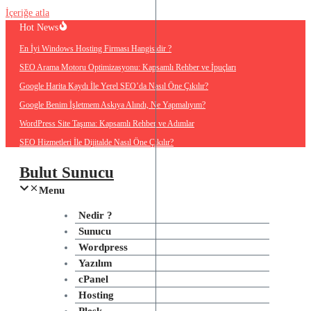
İçeriğe atla
Hot News
En İyi Windows Hosting Firması Hangisidir ?
SEO Arama Motoru Optimizasyonu: Kapsamlı Rehber ve İpuçları
Google Harita Kaydı İle Yerel SEO’da Nasıl Öne Çıkılır?
Google Benim İşletmem Askıya Alındı, Ne Yapmalıyım?
WordPress Site Taşıma: Kapsamlı Rehber ve Adımlar
SEO Hizmetleri İle Dijitalde Nasıl Öne Çıkılır?
Bulut Sunucu
Menu
Nedir ?
Sunucu
Wordpress
Yazılım
cPanel
Hosting