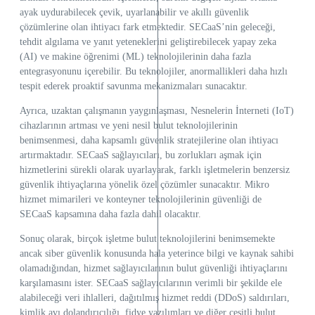
ayak uydurabilecek çevik, uyarlanabilir ve akıllı güvenlik
çözümlerine olan ihtiyacı fark etmektedir. SECaaS’nin geleceği,
tehdit algılama ve yanıt yeteneklerini geliştirebilecek yapay zeka
(AI) ve makine öğrenimi (ML) teknolojilerinin daha fazla
entegrasyonunu içerebilir. Bu teknolojiler, anormallikleri daha hızlı
tespit ederek proaktif savunma mekanizmaları sunacaktır.
Ayrıca, uzaktan çalışmanın yaygınlaşması, Nesnelerin İnterneti (IoT)
cihazlarının artması ve yeni nesil bulut teknolojilerinin
benimsenmesi, daha kapsamlı güvenlik stratejilerine olan ihtiyacı
artırmaktadır. SECaaS sağlayıcıları, bu zorlukları aşmak için
hizmetlerini sürekli olarak uyarlayarak, farklı işletmelerin benzersiz
güvenlik ihtiyaçlarına yönelik özel çözümler sunacaktır. Mikro
hizmet mimarileri ve konteyner teknolojilerinin güvenliği de
SECaaS kapsamına daha fazla dahil olacaktır.
Sonuç olarak, birçok işletme bulut teknolojilerini benimsemekte
ancak siber güvenlik konusunda hala yeterince bilgi ve kaynak sahibi
olamadığından, hizmet sağlayıcılarının bulut güvenliği ihtiyaçlarını
karşılamasını ister. SECaaS sağlayıcılarının verimli bir şekilde ele
alabileceği veri ihlalleri, dağıtılmış hizmet reddi (DDoS) saldırıları,
kimlik avı dolandırıcılığı, fidye yazılımları ve diğer çeşitli bulut