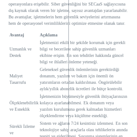
operasyonlara erişebilir. Siber güvenliğini bir SECaaS sağlayıcısına
dış kaynak olarak veren bir işletme, sayısız avantajdan yararlanabilir.
Bu avantajlar, işletmelerin hem güvenlik seviyelerini artırmasına
hem de operasyonel verimliliklerini optimize etmesine olanak tanır.
Avantaj
Açıklama
İşletmenizi etkili bir şekilde korumak için gerekli
Uzmanlık ve
bilgi ve becerilere sahip güvenlik uzmanları
Destek
ekibine erişim. En son tehditler hakkında güncel
bilgi ve ihlalleri önleme yeteneği.
Geleneksel güvenlik önlemlerinin gerektirdiği
Maliyet
donanım, yazılım ve bakım için önemli ön
Tasarrufu
yatırımların ortadan kaldırılması. Öngörülebilir
aylık/yıllık abonelik ücretleri ile bütçe kontrolü.
İşletmenizin büyümesiyle güvenlik ihtiyaçlarınızın
Ölçeklenebilirlik
kolayca ayarlanabilmesi. Ek donanım veya
ve Esneklik
yazılım kurulumuna gerek kalmadan hizmetleri
ölçeklendirme veya küçültme esnekliği.
Sistem ve ağların 7/24 kesintisiz izlenmesi. En son
Sürekli İzleme
teknolojiye sahip araçlarla olası tehlikelerin anında
ve
tespiti ve giderilmesi. Savunma sistemlerinin en