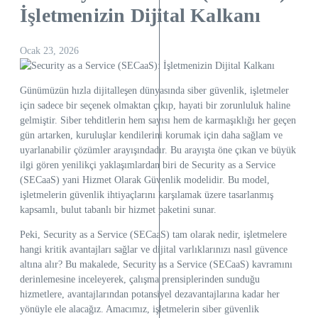
İşletmenizin Dijital Kalkanı
Ocak 23, 2026
Günümüzün hızla dijitalleşen dünyasında siber güvenlik, işletmeler
için sadece bir seçenek olmaktan çıkıp, hayati bir zorunluluk haline
gelmiştir. Siber tehditlerin hem sayısı hem de karmaşıklığı her geçen
gün artarken, kuruluşlar kendilerini korumak için daha sağlam ve
uyarlanabilir çözümler arayışındadır. Bu arayışta öne çıkan ve büyük
ilgi gören yenilikçi yaklaşımlardan biri de Security as a Service
(SECaaS) yani Hizmet Olarak Güvenlik modelidir. Bu model,
işletmelerin güvenlik ihtiyaçlarını karşılamak üzere tasarlanmış
kapsamlı, bulut tabanlı bir hizmet paketini sunar.
Peki, Security as a Service (SECaaS) tam olarak nedir, işletmelere
hangi kritik avantajları sağlar ve dijital varlıklarınızı nasıl güvence
altına alır? Bu makalede, Security as a Service (SECaaS) kavramını
derinlemesine inceleyerek, çalışma prensiplerinden sunduğu
hizmetlere, avantajlarından potansiyel dezavantajlarına kadar her
yönüyle ele alacağız. Amacımız, işletmelerin siber güvenlik