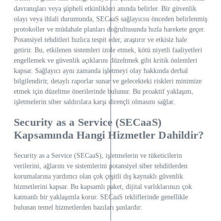
davranışları veya şüpheli etkinlikleri anında belirler. Bir güvenlik
olayı veya ihlali durumunda, SECaaS sağlayıcısı önceden belirlenmiş
protokoller ve müdahale planları doğrultusunda hızla harekete geçer.
Potansiyel tehditleri hızlıca tespit eder, araştırır ve etkisiz hale
getirir. Bu, etkilenen sistemleri izole etmek, kötü niyetli faaliyetleri
engellemek ve güvenlik açıklarını düzeltmek gibi kritik önlemleri
kapsar. Sağlayıcı aynı zamanda işletmeyi olay hakkında derhal
bilgilendirir, detaylı raporlar sunar ve gelecekteki riskleri minimize
etmek için düzeltme önerilerinde bulunur. Bu proaktif yaklaşım,
işletmelerin siber saldırılara karşı dirençli olmasını sağlar.
Security as a Service (SECaaS)
Kapsamında Hangi Hizmetler Dahildir?
Security as a Service (SECaaS), işletmelerin ve tüketicilerin
verilerini, ağlarını ve sistemlerini potansiyel siber tehditlerden
korumalarına yardımcı olan çok çeşitli dış kaynaklı güvenlik
hizmetlerini kapsar. Bu kapsamlı paket, dijital varlıklarınızı çok
katmanlı bir yaklaşımla korur. SECaaS tekliflerinde genellikle
bulunan temel hizmetlerden bazıları şunlardır: