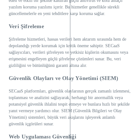
eden ve etkili bir şekilde kaldıran güçlü antivirüs ve kötü amaçlı
yazılım koruma yazılımı içerir. Bu hizmetler genellikle sürekli
güncellemelerle en yeni tehditlere karşı koruma sağlar.
Veri Şifreleme
Şifreleme hizmetleri, hassas verileri hem aktarım sırasında hem de
depolandığı yerde korumak için kritik öneme sahiptir. SECaaS
sağlayıcıları, verileri şifreleyen ve yetkisiz kişilerin okumasını veya
erişmesini engelleyen güçlü şifreleme çözümleri sunar. Bu, veri
gizliliğini ve bütünlüğünü garanti altına alır.
Güvenlik Olayları ve Olay Yönetimi (SIEM)
SECaaS platformları, güvenlik olaylarının gerçek zamanlı izlenmesi,
toplanması ve analizini sağlayarak, herhangi bir anormallik veya
potansiyel güvenlik ihlalini tespit etmeye ve bunlara hızlı bir şekilde
yanıt vermeye yardımcı olur. SIEM (Güvenlik Bilgileri ve Olay
Yönetimi) sistemleri, büyük veri akışlarını işleyerek anlamlı
güvenlik içgörüleri sunar.
Web Uygulaması Güvenliği