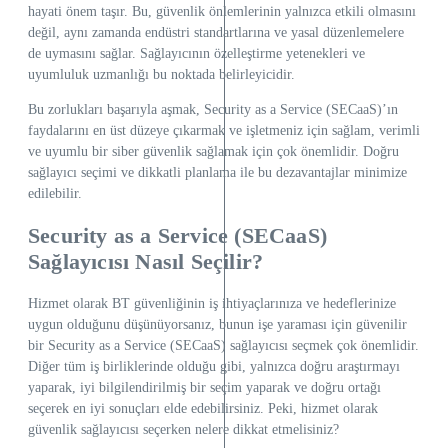
hayati önem taşır. Bu, güvenlik önlemlerinin yalnızca etkili olmasını
değil, aynı zamanda endüstri standartlarına ve yasal düzenlemelere
de uymasını sağlar. Sağlayıcının özelleştirme yetenekleri ve
uyumluluk uzmanlığı bu noktada belirleyicidir.
Bu zorlukları başarıyla aşmak, Security as a Service (SECaaS)’ın
faydalarını en üst düzeye çıkarmak ve işletmeniz için sağlam, verimli
ve uyumlu bir siber güvenlik sağlamak için çok önemlidir. Doğru
sağlayıcı seçimi ve dikkatli planlama ile bu dezavantajlar minimize
edilebilir.
Security as a Service (SECaaS)
Sağlayıcısı Nasıl Seçilir?
Hizmet olarak BT güvenliğinin iş ihtiyaçlarınıza ve hedeflerinize
uygun olduğunu düşünüyorsanız, bunun işe yaraması için güvenilir
bir Security as a Service (SECaaS) sağlayıcısı seçmek çok önemlidir.
Diğer tüm iş birliklerinde olduğu gibi, yalnızca doğru araştırmayı
yaparak, iyi bilgilendirilmiş bir seçim yaparak ve doğru ortağı
seçerek en iyi sonuçları elde edebilirsiniz. Peki, hizmet olarak
güvenlik sağlayıcısı seçerken nelere dikkat etmelisiniz?