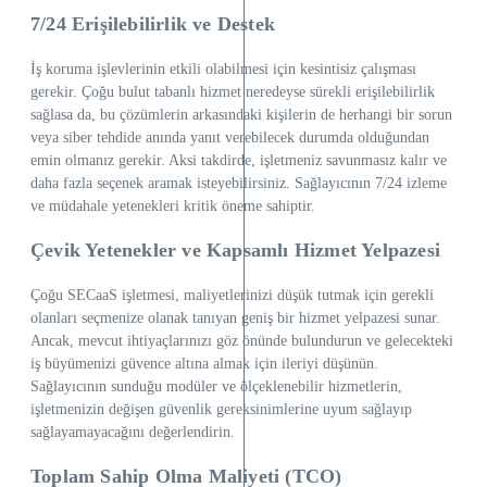
7/24 Erişilebilirlik ve Destek
İş koruma işlevlerinin etkili olabilmesi için kesintisiz çalışması
gerekir. Çoğu bulut tabanlı hizmet neredeyse sürekli erişilebilirlik
sağlasa da, bu çözümlerin arkasındaki kişilerin de herhangi bir sorun
veya siber tehdide anında yanıt verebilecek durumda olduğundan
emin olmanız gerekir. Aksi takdirde, işletmeniz savunmasız kalır ve
daha fazla seçenek aramak isteyebilirsiniz. Sağlayıcının 7/24 izleme
ve müdahale yetenekleri kritik öneme sahiptir.
Çevik Yetenekler ve Kapsamlı Hizmet Yelpazesi
Çoğu SECaaS işletmesi, maliyetlerinizi düşük tutmak için gerekli
olanları seçmenize olanak tanıyan geniş bir hizmet yelpazesi sunar.
Ancak, mevcut ihtiyaçlarınızı göz önünde bulundurun ve gelecekteki
iş büyümenizi güvence altına almak için ileriyi düşünün.
Sağlayıcının sunduğu modüler ve ölçeklenebilir hizmetlerin,
işletmenizin değişen güvenlik gereksinimlerine uyum sağlayıp
sağlayamayacağını değerlendirin.
Toplam Sahip Olma Maliyeti (TCO)