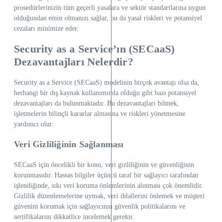
prosedürlerinizin tüm geçerli yasalara ve sektör standartlarına uygun
olduğundan emin olmanızı sağlar, bu da yasal riskleri ve potansiyel
cezaları minimize eder.
Security as a Service’ın (SECaaS)
Dezavantajları Nelerdir?
Security as a Service (SECaaS) modelinin birçok avantajı olsa da,
herhangi bir dış kaynak kullanımında olduğu gibi bazı potansiyel
dezavantajları da bulunmaktadır. Bu dezavantajları bilmek,
işletmelerin bilinçli kararlar almasına ve riskleri yönetmesine
yardımcı olur:
Veri Gizliliğinin Sağlanması
SECaaS için öncelikli bir konu, veri gizliliğinin ve güvenliğinin
korunmasıdır. Hassas bilgiler üçüncü taraf bir sağlayıcı tarafından
işlendiğinde, sıkı veri koruma önlemlerinin alınması çok önemlidir.
Gizlilik düzenlemelerine uymak, veri ihlallerini önlemek ve müşteri
güvenini korumak için sağlayıcının güvenlik politikalarını ve
sertifikalarını dikkatlice incelemek gerekir.