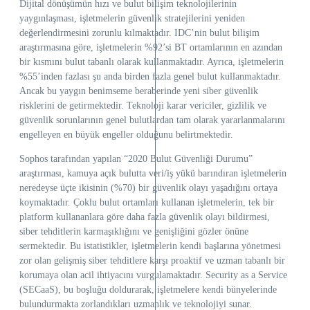
Dijital dönüşümün hızı ve bulut bilişim teknolojilerinin
yaygınlaşması, işletmelerin güvenlik stratejilerini yeniden
değerlendirmesini zorunlu kılmaktadır. IDC’nin bulut bilişim
araştırmasına göre, işletmelerin %92’si BT ortamlarının en azından
bir kısmını bulut tabanlı olarak kullanmaktadır. Ayrıca, işletmelerin
%55’inden fazlası şu anda birden fazla genel bulut kullanmaktadır.
Ancak bu yaygın benimseme beraberinde yeni siber güvenlik
risklerini de getirmektedir. Teknoloji karar vericiler, gizlilik ve
güvenlik sorunlarının genel bulutlardan tam olarak yararlanmalarını
engelleyen en büyük engeller olduğunu belirtmektedir.
Sophos tarafından yapılan “2020 Bulut Güvenliği Durumu”
araştırması, kamuya açık bulutta veri/iş yükü barındıran işletmelerin
neredeyse üçte ikisinin (%70) bir güvenlik olayı yaşadığını ortaya
koymaktadır. Çoklu bulut ortamları kullanan işletmelerin, tek bir
platform kullananlara göre daha fazla güvenlik olayı bildirmesi,
siber tehditlerin karmaşıklığını ve genişliğini gözler önüne
sermektedir. Bu istatistikler, işletmelerin kendi başlarına yönetmesi
zor olan gelişmiş siber tehditlere karşı proaktif ve uzman tabanlı bir
korumaya olan acil ihtiyacını vurgulamaktadır. Security as a Service
(SECaaS), bu boşluğu doldurarak, işletmelere kendi bünyelerinde
bulundurmakta zorlandıkları uzmanlık ve teknolojiyi sunar.