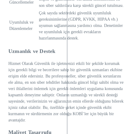
Güncellemeler
son siber saldırılara karşı sürekli güncel tutulması.
Çok sayıda sektördeki güvenlik uyumluluk
gereksinimlerine (GDPR, KVKK, HIPAA vb.)
Uyumluluk ve
uyumun sağlanmasına yardımcı olma. Denetimler
Düzenlemeler
ve uyumluluk için gerekli evrakların
hazırlanmasında destek.
Uzmanlık ve Destek
Hizmet Olarak Güvenlik ile işletmenizi etkili bir şekilde korumak
için gerekli bilgi ve becerilere sahip bir güvenlik uzmanları ekibine
erişim elde edersiniz. Bu profesyoneller, siber güvenlik sorunlarını
ele alma, en son siber tehditler hakkında güncel bilgi sahibi olma ve
veri ihlallerini önlemek için gerekli önlemleri uygulama konusunda
kapsamlı deneyime sahiptir. Onların uzmanlığı ve sürekli desteği
sayesinde, verilerinizin ve ağlarınızın emin ellerde olduğunu bilerek
içiniz rahat olabilir. Bu, özellikle şirket içinde güvenlik ekibi
kurmanın ve sürdürmenin zor olduğu KOBİ’ler için büyük bir
avantajdır.
Maliyet Tasarrufu