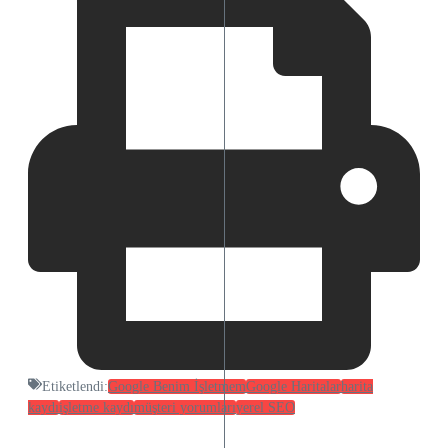
Etiketlendi:
Google Benim İşletmem
Google Haritalar
harita
kaydı
işletme kaydı
müşteri yorumları
yerel SEO