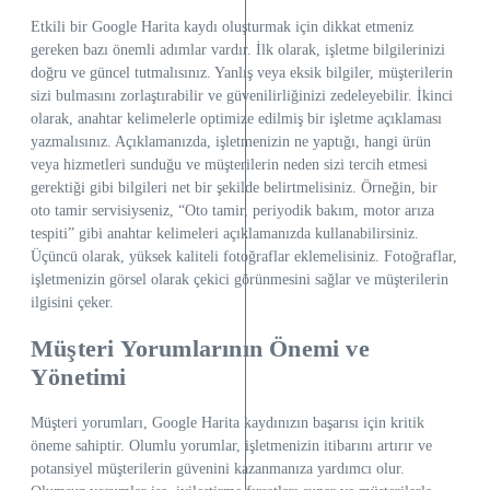
Etkili bir Google Harita kaydı oluşturmak için dikkat etmeniz
gereken bazı önemli adımlar vardır. İlk olarak, işletme bilgilerinizi
doğru ve güncel tutmalısınız. Yanlış veya eksik bilgiler, müşterilerin
sizi bulmasını zorlaştırabilir ve güvenilirliğinizi zedeleyebilir. İkinci
olarak, anahtar kelimelerle optimize edilmiş bir işletme açıklaması
yazmalısınız. Açıklamanızda, işletmenizin ne yaptığı, hangi ürün
veya hizmetleri sunduğu ve müşterilerin neden sizi tercih etmesi
gerektiği gibi bilgileri net bir şekilde belirtmelisiniz. Örneğin, bir
oto tamir servisiyseniz, “Oto tamir, periyodik bakım, motor arıza
tespiti” gibi anahtar kelimeleri açıklamanızda kullanabilirsiniz.
Üçüncü olarak, yüksek kaliteli fotoğraflar eklemelisiniz. Fotoğraflar,
işletmenizin görsel olarak çekici görünmesini sağlar ve müşterilerin
ilgisini çeker.
Müşteri Yorumlarının Önemi ve
Yönetimi
Müşteri yorumları, Google Harita kaydınızın başarısı için kritik
öneme sahiptir. Olumlu yorumlar, işletmenizin itibarını artırır ve
potansiyel müşterilerin güvenini kazanmanıza yardımcı olur.