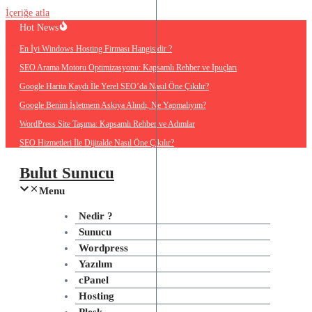
İçeriğe atla
Hot News
En İyi Windows Hosting Firması Hangisidir ?
SEO Arama Motoru Optimizasyonu: Kapsamlı Rehber ve İpuçları
Google Harita Kaydı İle Yerel SEO’da Nasıl Öne Çıkılır?
Google Benim İşletmem Askıya Alındı, Ne Yapmalıyım?
WordPress Site Taşıma: Kapsamlı Rehber ve Adımlar
SEO Hizmetleri İle Dijitalde Nasıl Öne Çıkılır?
Bulut Sunucu
Menu
Nedir ?
Sunucu
Wordpress
Yazılım
cPanel
Hosting