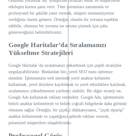
Olumsuz yorumlar ise, iyileştirme fırsatları sunar ve müşterilerle
etkileşim kurma şansı verir. Tüm yorumlara zamanında ve
profesyonel bir şekilde yanıt vermek, müşteri memnuniyetine
verdiğiniz önemi gösterir. Örneğin, olumlu bir yoruma teşekkür
edebilir, olumsuz bir yoruma ise sorunu çözmek için çaba
göstereceğinizi belirtebilirsiniz.
Google Haritalar’da Sıralamanızı
Yükseltme Stratejileri
Google Haritalar’da sıralamanızı yükseltmek için çeşitli stratejiler
uygulayabilirsiniz. Bunlardan biri, yerel SEO’nuzu optimize
etmektir. İşletmenizin web sitesinde yerel anahtar kelimeler
kullanmak, yerel dizinlere kaydolmak ve yerel etkinliklere katılmak,
sıralamanızı yükseltmenize yardımcı olabilir. Bir diğer strateji ise,
Google Ads kullanarak reklam vermektir. Google Ads, işletmenizin
belirli anahtar kelimelerde ve belirli coğrafi bölgelerde daha görünür
olmasını sağlar. Örneğin, bir çiçekçi dükkanıysanız, “çiçek siparişi”
anahtar kelimesinde ve yaşadığınız şehirde reklam vererek,
potansiyel müşterilere ulaşabilirsiniz.
Profesyonel Görüş