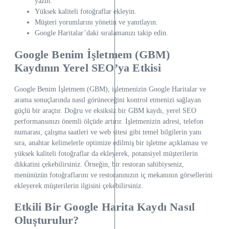
yazın.
Yüksek kaliteli fotoğraflar ekleyin.
Müşteri yorumlarını yönetin ve yanıtlayın.
Google Haritalar’daki sıralamanızı takip edin.
Google Benim İşletmem (GBM)
Kaydının Yerel SEO’ya Etkisi
Google Benim İşletmem (GBM), işletmenizin Google Haritalar ve
arama sonuçlarında nasıl görüneceğini kontrol etmenizi sağlayan
güçlü bir araçtır. Doğru ve eksiksiz bir GBM kaydı, yerel SEO
performansınızı önemli ölçüde artırır. İşletmenizin adresi, telefon
numarası, çalışma saatleri ve web sitesi gibi temel bilgilerin yanı
sıra, anahtar kelimelerle optimize edilmiş bir işletme açıklaması ve
yüksek kaliteli fotoğraflar da ekleyerek, potansiyel müşterilerin
dikkatini çekebilirsiniz. Örneğin, bir restoran sahibiyseniz,
menünüzün fotoğraflarını ve restoranınızın iç mekanının görsellerini
ekleyerek müşterilerin ilgisini çekebilirsiniz.
Etkili Bir Google Harita Kaydı Nasıl
Oluşturulur?