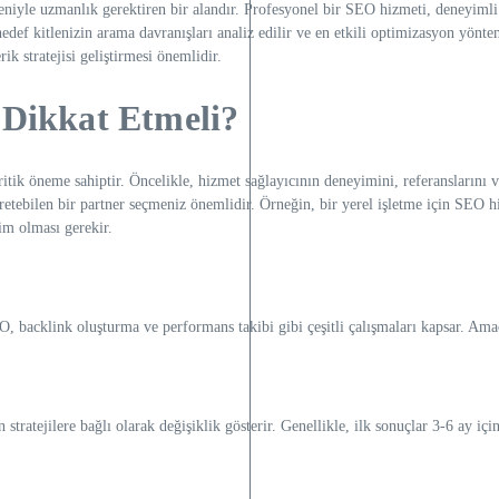
niyle uzmanlık gerektiren bir alandır. Profesyonel bir SEO hizmeti, deneyimli u
, hedef kitlenizin arama davranışları analiz edilir ve en etkili optimizasyon yön
ik stratejisi geliştirmesi önemlidir.
 Dikkat Etmeli?
tik öneme sahiptir. Öncelikle, hizmet sağlayıcının deneyimini, referanslarını ve 
retebilen bir partner seçmeniz önemlidir. Örneğin, bir yerel işletme için SEO 
im olması gerekir.
O, backlink oluşturma ve performans takibi gibi çeşitli çalışmaları kapsar. Am
atejilere bağlı olarak değişiklik gösterir. Genellikle, ilk sonuçlar 3-6 ay için