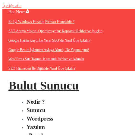
İçeriğe atla
Hot News
En İyi Windows Hosting Firması Hangisidir ?
SEO Arama Motoru Optimizasyonu: Kapsamlı Rehber ve İpuçları
Google Harita Kaydı İle Yerel SEO’da Nasıl Öne Çıkılır?
Google Benim İşletmem Askıya Alındı, Ne Yapmalıyım?
WordPress Site Taşıma: Kapsamlı Rehber ve Adımlar
SEO Hizmetleri İle Dijitalde Nasıl Öne Çıkılır?
Bulut Sunucu
Nedir ?
Sunucu
Wordpress
Yazılım