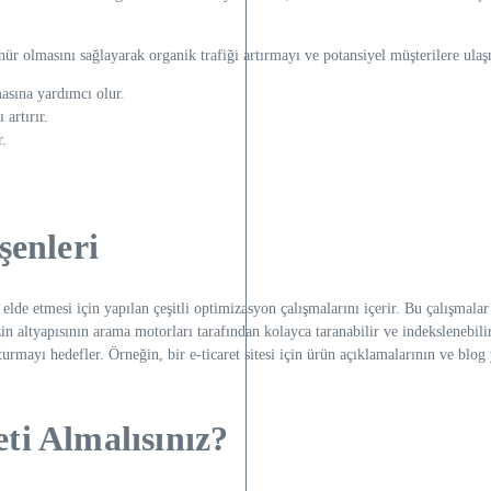
r olmasını sağlayarak organik trafiği artırmayı ve potansiyel müşterilere ulaş
asına yardımcı olur.
 artırır.
r.
şenleri
elde etmesi için yapılan çeşitli optimizasyon çalışmalarını içerir. Bu çalışmala
in altyapısının arama motorları tarafından kolayca taranabilir ve indekslenebili
turmayı hedefler. Örneğin, bir e-ticaret sitesi için ürün açıklamalarının ve blo
i Almalısınız?