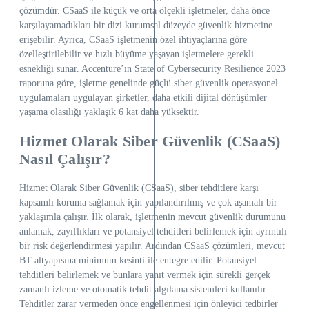
çözümdür. CSaaS ile küçük ve orta ölçekli işletmeler, daha önce
karşılayamadıkları bir dizi kurumsal düzeyde güvenlik hizmetine
erişebilir. Ayrıca, CSaaS işletmenin özel ihtiyaçlarına göre
özelleştirilebilir ve hızlı büyüme yaşayan işletmelere gerekli
esnekliği sunar. Accenture’ın State of Cybersecurity Resilience 2023
raporuna göre, işletme genelinde güçlü siber güvenlik operasyonel
uygulamaları uygulayan şirketler, daha etkili dijital dönüşümler
yaşama olasılığı yaklaşık 6 kat daha yüksektir.
Hizmet Olarak Siber Güvenlik (CSaaS)
Nasıl Çalışır?
Hizmet Olarak Siber Güvenlik (CSaaS), siber tehditlere karşı
kapsamlı koruma sağlamak için yapılandırılmış ve çok aşamalı bir
yaklaşımla çalışır. İlk olarak, işletmenin mevcut güvenlik durumunu
anlamak, zayıflıkları ve potansiyel tehditleri belirlemek için ayrıntılı
bir risk değerlendirmesi yapılır. Ardından CSaaS çözümleri, mevcut
BT altyapısına minimum kesinti ile entegre edilir. Potansiyel
tehditleri belirlemek ve bunlara yanıt vermek için sürekli gerçek
zamanlı izleme ve otomatik tehdit algılama sistemleri kullanılır.
Tehditler zarar vermeden önce engellenmesi için önleyici tedbirler