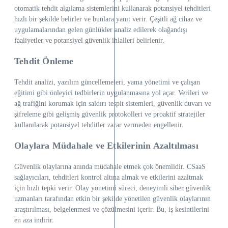
otomatik tehdit algılama sistemlerini kullanarak potansiyel tehditleri
hızlı bir şekilde belirler ve bunlara yanıt verir. Çeşitli ağ cihaz ve
uygulamalarından gelen günlükler analiz edilerek olağandışı
faaliyetler ve potansiyel güvenlik ihlalleri belirlenir.
Tehdit Önleme
Tehdit analizi, yazılım güncellemeleri, yama yönetimi ve çalışan
eğitimi gibi önleyici tedbirlerin uygulanmasına yol açar. Verileri ve
ağ trafiğini korumak için saldırı tespit sistemleri, güvenlik duvarı ve
şifreleme gibi gelişmiş güvenlik protokolleri ve proaktif stratejiler
kullanılarak potansiyel tehditler zarar vermeden engellenir.
Olaylara Müdahale ve Etkilerinin Azaltılması
Güvenlik olaylarına anında müdahale etmek çok önemlidir. CSaaS
sağlayıcıları, tehditleri kontrol altına almak ve etkilerini azaltmak
için hızlı tepki verir. Olay yönetimi süreci, deneyimli siber güvenlik
uzmanları tarafından etkin bir şekilde yönetilen güvenlik olaylarının
araştırılması, belgelenmesi ve çözülmesini içerir. Bu, iş kesintilerini
en aza indirir.