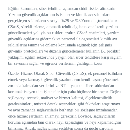
Eğitim kurumları, siber tehditler açısından ciddi riskler altındadır.
Yazılım güvenlik açıklarının istismarı ve kimlik avı saldırıları,
gerçekleşen saldırıların sırasıyla %29 ve %30’unu oluşturmaktadır.
CSaaS, sürekli izleme, otomatik tehdit algılama ve düzenli yazılım
güncellemeleri yoluyla bu riskleri azaltır. CSaaS çözümleri, yazılım
güvenlik açıklarını gidermek ve personel ile öğrencileri kimlik avı
saldırılarını tanıma ve önleme konusunda eğitmek için gelişmiş
güvenlik protokolleri ve düzenli güncellemeler kullanır. Bu proaktif
yaklaşım, eğitim sektöründe yaygın olan siber tehditlere karşı sağlam
bir savunma sağlar ve öğrenci verilerinin gizliliğini korur.
Özetle, Hizmet Olarak Siber Güvenlik (CSaaS), ek personel istihdam
etmek veya karmaşık güvenlik yazılımlarını kendi başına yönetmek
zorunda kalmadan verilerini ve BT altyapısını siber saldırılardan
korumak isteyen tüm işletmeler için paha biçilmez bir araçtır. Doğru
sağlayıcıyı seçmek, maliyet ve hizmet kalitesi, ölçeklenebilirlik
gereksinimleri, müşteri destek seçenekleri gibi faktörleri araştırmayı
ve aynı zamanda sağlayıcılarla herhangi bir sözleşme imzalamadan
önce hizmet şartlarını anlamayı gerektirir. Böylece, sağlayıcıların
koruma açısından tam olarak neyi kapsadığını ve neyi kapsamadığını
bilirsiniz. Ancak, sağlayıcınızı seçtikten sonra da güçlü parolalar