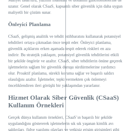
Maliyet tasarrufu, yazılım lisansları ve donanım güncellemelerine de
uzanır. Genel olarak CSaaS, kapsamlı siber güvenlik için daha uygun
maliyetli bir çözüm sunar.
Önleyici Planlama
CSaaS, gelişmiş analitik ve tehdit istihbaratını kullanarak potansiyel
tehditleri ortaya çıkmadan önce tespit eder. Önleyici planlama,
güvenlik açıklarını erken aşamada tespit ederek riskleri en aza
indirir. Bu stratejik yaklaşım, potansiyel güvenlik tehditlerini etkili
bir şekilde öngörür ve azaltır. CSaaS, siber tehditlerin önüne geçerek
işletmelerin sağlam bir güvenlik duruşu sürdürmelerine yardımcı
olur. Proaktif planlama, sürekli koruma sağlar ve başarılı saldırı
olasılığını azaltır. İşletmeler, tepki vermekten çok önlemeyi
önceliklendiren ileri görüşlü bir yaklaşımdan yararlanır.
Hizmet Olarak Siber Güvenlik (CSaaS)
Kullanım Örnekleri
Gerçek dünya kullanım örnekleri, CSaaS’ın başarılı bir şekilde
uygulandığını göstererek işletmelerin sık sık yaşanan kimlik avı
saldırıları, fidye yazılımı olayları ve yetkisiz erişim girişimleri gibi