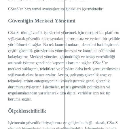
CSaaS’ın bazı temel avantajları aşağıdakileri içermektedir:
Güvenliğin Merkezi Yönetimi
CSaaS, tüm güvenlik işlevlerini yönetmek için merkezi bir platform
sağlayarak güvenlik operasyonlarının sorunsuz ve verimli bir şekilde
yürütülmesini sağlar. Bu tek kontrol noktası, denetimi basitleştirerek
çeşitli güvenlik görevlerinin yönetilmesini ve koordine edilmesini
kolaylaştırır. Merkezi yönetim, görünürlüğü ve hesap verebilirliği
artırarak işletme genelinde kapsamlı koruma sağlar. CSaaS’ın
merkezi yaklaşımı, tehditlere ve olaylara daha hızlı yanıt verilmesini
sağlayarak olası hasarı azaltır. Ayrıca, gelişmiş güvenlik araç ve
teknolojilerinin entegrasyonunu kolaylaştırarak genel güvenlik
durumunu iyileştirir. İşletmeler, tutarlı güvenlik politikaları ve
uygulamalarından yararlanarak tüm dijital varlıklar için tek tip
koruma sağlar.
Ölçeklenebilirlik
İşletmenin güvenlik ihtiyaçlarına ve gelişimine bağlı olarak, CSaaS
çözümü hizmetlerini kolayca ölçeklendirebilir. İşletmelerin, büyük