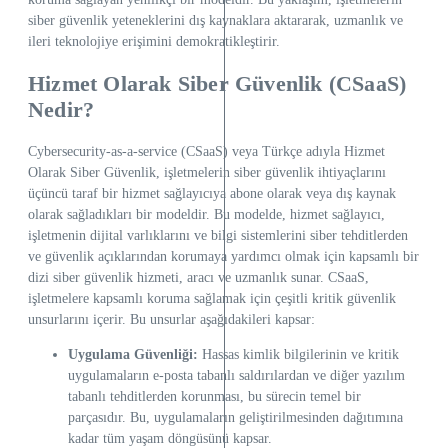
siber güvenlik yeteneklerini dış kaynaklara aktararak, uzmanlık ve
ileri teknolojiye erişimini demokratikleştirir.
Hizmet Olarak Siber Güvenlik (CSaaS)
Nedir?
Cybersecurity-as-a-service (CSaaS) veya Türkçe adıyla Hizmet
Olarak Siber Güvenlik, işletmelerin siber güvenlik ihtiyaçlarını
üçüncü taraf bir hizmet sağlayıcıya abone olarak veya dış kaynak
olarak sağladıkları bir modeldir. Bu modelde, hizmet sağlayıcı,
işletmenin dijital varlıklarını ve bilgi sistemlerini siber tehditlerden
ve güvenlik açıklarından korumaya yardımcı olmak için kapsamlı bir
dizi siber güvenlik hizmeti, aracı ve uzmanlık sunar. CSaaS,
işletmelere kapsamlı koruma sağlamak için çeşitli kritik güvenlik
unsurlarını içerir. Bu unsurlar aşağıdakileri kapsar:
Uygulama Güvenliği:
Hassas kimlik bilgilerinin ve kritik
uygulamaların e-posta tabanlı saldırılardan ve diğer yazılım
tabanlı tehditlerden korunması, bu sürecin temel bir
parçasıdır. Bu, uygulamaların geliştirilmesinden dağıtımına
kadar tüm yaşam döngüsünü kapsar.