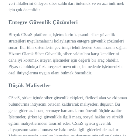
veri ihlallerini önleyen siber saldırıları önlemek ve en aza indirmek
için çok önemlidir.
Entegre Güvenlik Çözümleri
Birçok CSaaS platformu, işletmelerin kapsamlı siber güvenlik
stratejileri uygulamalarını kolaylaştıran entegre güvenlik çözümleri
sunar. Bu, tüm sistemlerin çevrimiçi tehditlerden korunmasını sağlar.
Hizmet Olarak Siber Güvenlik, siber saldırılara karşı kendilerini
daha iyi korumak isteyen işletmeler için değerli bir araç olabilir.
Piyasada oldukça fazla seçenek mevcuttur, bu nedenle işletmenizin
özel ihtiyaçlarına uygun olanı bulmak önemlidir.
Düşük Maliyetler
CSaaS, şirket içinde siber güvenlik ekipleri, fiziksel alan ve ekipman
bulundurma ihtiyacını ortadan kaldırarak maliyetleri düşürür. Bu
genel gider azalması, sermaye harcamalarını önemli ölçüde azaltır.
İşletmeler, şirket içi güvenlikle ilgili maaş, sosyal haklar ve sürekli
eğitim maliyetlerinden tasarruf eder. CSaaS ayrıca güvenlik
altyapısının satın alınması ve bakımıyla ilgili giderleri de azaltır.