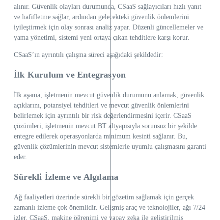
alınır. Güvenlik olayları durumunda, CSaaS sağlayıcıları hızlı yanıt
ve hafifletme sağlar, ardından gelecekteki güvenlik önlemlerini
iyileştirmek için olay sonrası analiz yapar. Düzenli güncellemeler ve
yama yönetimi, sistemi yeni ortaya çıkan tehditlere karşı korur.
CSaaS’ın ayrıntılı çalışma süreci aşağıdaki şekildedir:
İlk Kurulum ve Entegrasyon
İlk aşama, işletmenin mevcut güvenlik durumunu anlamak, güvenlik
açıklarını, potansiyel tehditleri ve mevcut güvenlik önlemlerini
belirlemek için ayrıntılı bir risk değerlendirmesini içerir. CSaaS
çözümleri, işletmenin mevcut BT altyapısıyla sorunsuz bir şekilde
entegre edilerek operasyonlarda minimum kesinti sağlanır. Bu,
güvenlik çözümlerinin mevcut sistemlerle uyumlu çalışmasını garanti
eder.
Sürekli İzleme ve Algılama
Ağ faaliyetleri üzerinde sürekli bir gözetim sağlamak için gerçek
zamanlı izleme çok önemlidir. Gelişmiş araç ve teknolojiler, ağı 7/24
izler. CSaaS, makine öğrenimi ve yapay zeka ile geliştirilmiş