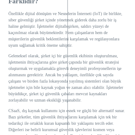
Farklıdır?
Özellikle dijital dönüşüm ve Nesnelerin İnterneti (IoT) ile birlikte,
siber güvenliği şirket içinde yönetmek giderek daha zorlu bir iş
haline gelmiştir. İşletmeler dijitalleşirken, saldırı yüzeyi de
kaçınılmaz olarak büyümektedir. Hem çalışanların hem de
müşterilerin güvenlik beklentilerini karşılamak ve regülasyonlara
uyum sağlamak kritik öneme sahiptir.
Geleneksel olarak, şirket içi bir güvenlik ekibinin oluşturulması,
işletmenin ihtiyaçlarına göre şirket çapında bir güvenlik stratejisi
oluşturmak ve uygulamakla görevli deneyimli profesyonellerin işe
alınmasını gerektirir. Ancak bu yaklaşım, özellikle çok sayıda
çalışanı ve birden fazla lokasyonda yayılmış sistemleri olan büyük
işletmeler için bile kaynak yoğun ve zaman alıcı olabilir. İşletmeler
büyüdükçe, şirket içi güvenlik çabaları mevcut kaynakları
zorlayabilir ve uzman eksikliği yaşanabilir.
CSaaS, dış kaynak kullanımı için esnek ve güçlü bir alternatif sunar.
Bazı şirketler, tüm güvenlik ihtiyaçlarını karşılamak için tek bir
tedarikçi ile ortaklık kuran kapsamlı bir yaklaşımı tercih eder.
Diğerleri ise belirli kurumsal güvenlik işlevlerini kısmen veya