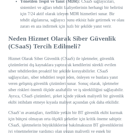
Yönetilen Tespit ve Yanıt (MDR):
CSaaS sağlayıcıları,
sistemleri ve ağları tehdit faaliyetlerinin herhangi bir belirtisi
için 7/24 aktif olarak izleyen MDR hizmetleri sunar. Bir
tehdit algılanırsa, sağlayıcı bunu etkisiz hale getirmek ve olası
zararı en aza indirmek için hızlı bir şekilde yanıt verir.
Neden Hizmet Olarak Siber Güvenlik
(CSaaS) Tercih Edilmeli?
Hizmet Olarak Siber Güvenlik (CSaaS) ile işletmeler, güvenlik
çözümlerini dış kaynaklara yaptırarak kendilerini sürekli evrilen
siber tehditlerden proaktif bir şekilde koruyabilirler. CSaaS
sağlayıcıları, siber tehditleri tespit eden, önleyen ve bunlara yanıt
veren gelişmiş güvenlik çözümleri sunar. Sonuç olarak, işletmeler
siber riskleri önemli ölçüde azaltabilir ve iş sürekliliğini sağlayabilir.
Ayrıca, CSaaS çözümleri, şirket içinde yüksek maliyetli bir güvenlik
ekibi istihdam etmeye kıyasla maliyet açısından çok daha etkilidir.
CSaaS’ın avantajları, özellikle yetkin bir BT güvenlik ekibi kurmak
için bütçesi olmayan orta ölçekli şirketler için kritik öneme sahiptir.
CSaaS, işletmelerin büyüklüklerine bakılmaksızın BT güvenliklerini
iyi yönetmelerine yardımcı olan uygun maliyetli ve esnek bir