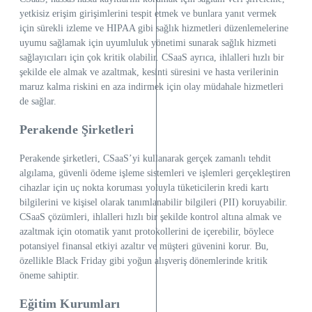
yetkisiz erişim girişimlerini tespit etmek ve bunlara yanıt vermek
için sürekli izleme ve HIPAA gibi sağlık hizmetleri düzenlemelerine
uyumu sağlamak için uyumluluk yönetimi sunarak sağlık hizmeti
sağlayıcıları için çok kritik olabilir. CSaaS ayrıca, ihlalleri hızlı bir
şekilde ele almak ve azaltmak, kesinti süresini ve hasta verilerinin
maruz kalma riskini en aza indirmek için olay müdahale hizmetleri
de sağlar.
Perakende Şirketleri
Perakende şirketleri, CSaaS’yi kullanarak gerçek zamanlı tehdit
algılama, güvenli ödeme işleme sistemleri ve işlemleri gerçekleştiren
cihazlar için uç nokta koruması yoluyla tüketicilerin kredi kartı
bilgilerini ve kişisel olarak tanımlanabilir bilgileri (PII) koruyabilir.
CSaaS çözümleri, ihlalleri hızlı bir şekilde kontrol altına almak ve
azaltmak için otomatik yanıt protokollerini de içerebilir, böylece
potansiyel finansal etkiyi azaltır ve müşteri güvenini korur. Bu,
özellikle Black Friday gibi yoğun alışveriş dönemlerinde kritik
öneme sahiptir.
Eğitim Kurumları