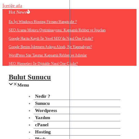
İçeriğe atla
Hot News
En İyi Windows Hosting Firması Hangisidir ?
SEO Arama Motoru Optimizasyonu: Kapsamlı Rehber ve İpuçları
Google Harita Kaydı İle Yerel SEO’da Nasıl Öne Çıkılır?
Google Benim İşletmem Askıya Alındı, Ne Yapmalıyım?
WordPress Site Taşıma: Kapsamlı Rehber ve Adımlar
SEO Hizmetleri İle Dijitalde Nasıl Öne Çıkılır?
Bulut Sunucu
Menu
Nedir ?
Sunucu
Wordpress
Yazılım
cPanel
Hosting