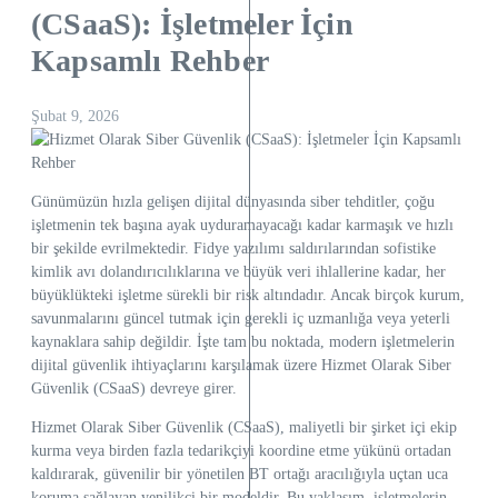
(CSaaS): İşletmeler İçin
Kapsamlı Rehber
Şubat 9, 2026
Günümüzün hızla gelişen dijital dünyasında siber tehditler, çoğu
işletmenin tek başına ayak uyduramayacağı kadar karmaşık ve hızlı
bir şekilde evrilmektedir. Fidye yazılımı saldırılarından sofistike
kimlik avı dolandırıcılıklarına ve büyük veri ihlallerine kadar, her
büyüklükteki işletme sürekli bir risk altındadır. Ancak birçok kurum,
savunmalarını güncel tutmak için gerekli iç uzmanlığa veya yeterli
kaynaklara sahip değildir. İşte tam bu noktada, modern işletmelerin
dijital güvenlik ihtiyaçlarını karşılamak üzere Hizmet Olarak Siber
Güvenlik (CSaaS) devreye girer.
Hizmet Olarak Siber Güvenlik (CSaaS), maliyetli bir şirket içi ekip
kurma veya birden fazla tedarikçiyi koordine etme yükünü ortadan
kaldırarak, güvenilir bir yönetilen BT ortağı aracılığıyla uçtan uca
koruma sağlayan yenilikçi bir modeldir. Bu yaklaşım, işletmelerin