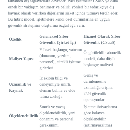
tamamen dış sağlayıcılara devreder. Bazı işletmeler CSaaS’ye daha
esnek bir yaklaşım benimser ve belirli yönleri bir tedarikçiye dış
kaynak olarak verirken diğerlerini şirket içinde tutmayı tercih eder.
Bu hibrit model, işletmelere kendi özel durumlarına en uygun
güvenlik stratejisini oluşturma özgürlüğü verir.
Geleneksel Siber
Hizmet Olarak Siber
Özellik
Güvenlik (Şirket İçi)
Güvenlik (CSaaS)
Yüksek başlangıç yatırımı
Öngörülebilir abonelik
(donanım, yazılım,
Maliyet Yapısı
modeli, daha düşük
personel), sürekli işletme
başlangıç maliyeti
giderleri
Geniş ve
İç ekibin bilgi ve
derinlemesine
Uzmanlık ve
deneyimiyle sınırlı,
uzmanlığa erişim,
Kaynak
eleman bulma ve elde
7/24 güvenlik
tutma zorluğu
operasyonları
Sınırlı ve yavaş
İşletme ihtiyaçlarına
ölçeklenebilirlik, yeni
göre kolayca
Ölçeklenebilirlik
donanım ve personel
ölçeklenebilir
gereksinimi
(artırma/azaltma)