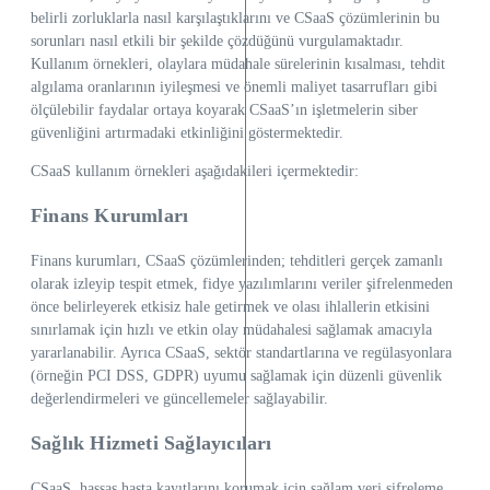
belirli zorluklarla nasıl karşılaştıklarını ve CSaaS çözümlerinin bu
sorunları nasıl etkili bir şekilde çözdüğünü vurgulamaktadır.
Kullanım örnekleri, olaylara müdahale sürelerinin kısalması, tehdit
algılama oranlarının iyileşmesi ve önemli maliyet tasarrufları gibi
ölçülebilir faydalar ortaya koyarak CSaaS’ın işletmelerin siber
güvenliğini artırmadaki etkinliğini göstermektedir.
CSaaS kullanım örnekleri aşağıdakileri içermektedir:
Finans Kurumları
Finans kurumları, CSaaS çözümlerinden; tehditleri gerçek zamanlı
olarak izleyip tespit etmek, fidye yazılımlarını veriler şifrelenmeden
önce belirleyerek etkisiz hale getirmek ve olası ihlallerin etkisini
sınırlamak için hızlı ve etkin olay müdahalesi sağlamak amacıyla
yararlanabilir. Ayrıca CSaaS, sektör standartlarına ve regülasyonlara
(örneğin PCI DSS, GDPR) uyumu sağlamak için düzenli güvenlik
değerlendirmeleri ve güncellemeler sağlayabilir.
Sağlık Hizmeti Sağlayıcıları
CSaaS, hassas hasta kayıtlarını korumak için sağlam veri şifreleme,