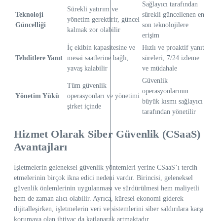
Sağlayıcı tarafından
Sürekli yatırım ve
Teknoloji
sürekli güncellenen en
yönetim gerektirir, güncel
Güncelliği
son teknolojilere
kalmak zor olabilir
erişim
İç ekibin kapasitesine ve
Hızlı ve proaktif yanıt
Tehditlere Yanıt
mesai saatlerine bağlı,
süreleri, 7/24 izleme
yavaş kalabilir
ve müdahale
Güvenlik
Tüm güvenlik
operasyonlarının
Yönetim Yükü
operasyonları ve yönetimi
büyük kısmı sağlayıcı
şirket içinde
tarafından yönetilir
Hizmet Olarak Siber Güvenlik (CSaaS)
Avantajları
İşletmelerin geleneksel güvenlik yöntemleri yerine CSaaS’ı tercih
etmelerinin birçok ikna edici nedeni vardır. Birincisi, geleneksel
güvenlik önlemlerinin uygulanması ve sürdürülmesi hem maliyetli
hem de zaman alıcı olabilir. Ayrıca, küresel ekonomi giderek
dijitalleşirken, işletmelerin veri ve sistemlerini siber saldırılara karşı
korumaya olan ihtiyaç da katlanarak artmaktadır.