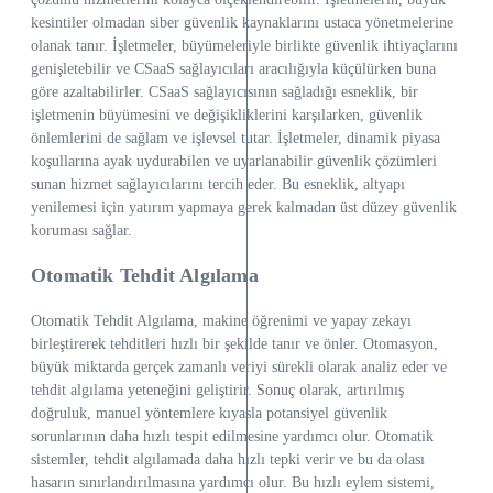
kesintiler olmadan siber güvenlik kaynaklarını ustaca yönetmelerine
olanak tanır. İşletmeler, büyümeleriyle birlikte güvenlik ihtiyaçlarını
genişletebilir ve CSaaS sağlayıcıları aracılığıyla küçülürken buna
göre azaltabilirler. CSaaS sağlayıcısının sağladığı esneklik, bir
işletmenin büyümesini ve değişikliklerini karşılarken, güvenlik
önlemlerini de sağlam ve işlevsel tutar. İşletmeler, dinamik piyasa
koşullarına ayak uydurabilen ve uyarlanabilir güvenlik çözümleri
sunan hizmet sağlayıcılarını tercih eder. Bu esneklik, altyapı
yenilemesi için yatırım yapmaya gerek kalmadan üst düzey güvenlik
koruması sağlar.
Otomatik Tehdit Algılama
Otomatik Tehdit Algılama, makine öğrenimi ve yapay zekayı
birleştirerek tehditleri hızlı bir şekilde tanır ve önler. Otomasyon,
büyük miktarda gerçek zamanlı veriyi sürekli olarak analiz eder ve
tehdit algılama yeteneğini geliştirir. Sonuç olarak, artırılmış
doğruluk, manuel yöntemlere kıyasla potansiyel güvenlik
sorunlarının daha hızlı tespit edilmesine yardımcı olur. Otomatik
sistemler, tehdit algılamada daha hızlı tepki verir ve bu da olası
hasarın sınırlandırılmasına yardımcı olur. Bu hızlı eylem sistemi,