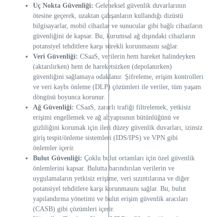
Uç Nokta Güvenliği:
Geleneksel güvenlik duvarlarının
ötesine geçerek, uzaktan çalışanların kullandığı dizüstü
bilgisayarlar, mobil cihazlar ve sunucular gibi bağlı cihazların
güvenliğini de kapsar. Bu, kurumsal ağ dışındaki cihazların
potansiyel tehditlere karşı sürekli korunmasını sağlar.
Veri Güvenliği:
CSaaS, verilerin hem hareket halindeyken
(aktarılırken) hem de hareketsizken (depolanırken)
güvenliğini sağlamaya odaklanır. Şifreleme, erişim kontrolleri
ve veri kaybı önleme (DLP) çözümleri ile veriler, tüm yaşam
döngüsü boyunca korunur.
Ağ Güvenliği:
CSaaS, zararlı trafiği filtrelemek, yetkisiz
erişimi engellemek ve ağ altyapısının bütünlüğünü ve
gizliliğini korumak için ileri düzey güvenlik duvarları, izinsiz
giriş tespit/önleme sistemleri (IDS/IPS) ve VPN gibi
önlemler içerir.
Bulut Güvenliği:
Çoklu bulut ortamları için özel güvenlik
önlemlerini kapsar. Bulutta barındırılan verilerin ve
uygulamaların yetkisiz erişime, veri sızıntılarına ve diğer
potansiyel tehditlere karşı korunmasını sağlar. Bu, bulut
yapılandırma yönetimi ve bulut erişim güvenlik aracıları
(CASB) gibi çözümleri içerir.