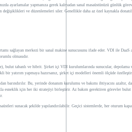
ınızda ayarlamalar yapmanıza gerek kalmadan sanal masaüstünüzü günlük görevler
üm değişiklikleri ve düzenlemeleri siler. Genellikle daha az özel kaynakla dona
 ortamı sağlayan merkezi bir sanal makine sunucusunu ifade eder. VDI ile DaaS 
orumlu olmasıdır.
 bulut tabanlı ve hibrit. Şirket içi VDI kurulumlarında sunucular, depolama ve 
i bir yatırım yapmaya hazırsanız, şirket içi modelleri önemli ölçüde özelleştiril
ından barındırılır. Bu, yerinde donanım kurulumu ve bakımı ihtiyacını azaltır, da
 esneklik için her iki stratejiyi birleştirir. Az bakım gerektiren görevler bulut 
r.
üstleri sunacak şekilde yapılandırılabilir. Geçici sistemlerde, her oturum kap