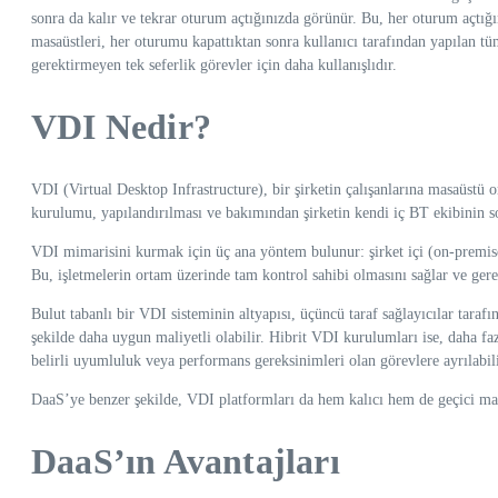
sonra da kalır ve tekrar oturum açtığınızda görünür. Bu, her oturum açtığ
masaüstleri, her oturumu kapattıktan sonra kullanıcı tarafından yapılan t
gerektirmeyen tek seferlik görevler için daha kullanışlıdır.
VDI Nedir?
VDI (Virtual Desktop Infrastructure), bir şirketin çalışanlarına masaüstü
kurulumu, yapılandırılması ve bakımından şirketin kendi iç BT ekibinin s
VDI mimarisini kurmak için üç ana yöntem bulunur: şirket içi (on-premise),
Bu, işletmelerin ortam üzerinde tam kontrol sahibi olmasını sağlar ve gerekl
Bulut tabanlı bir VDI sisteminin altyapısı, üçüncü taraf sağlayıcılar taraf
şekilde daha uygun maliyetli olabilir. Hibrit VDI kurulumları ise, daha fazla
belirli uyumluluk veya performans gereksinimleri olan görevlere ayrılabili
DaaS’ye benzer şekilde, VDI platformları da hem kalıcı hem de geçici masa
DaaS’ın Avantajları