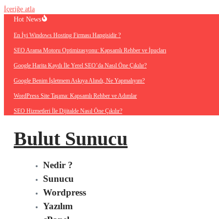
İçeriğe atla
Hot News
En İyi Windows Hosting Firması Hangisidir ?
SEO Arama Motoru Optimizasyonu: Kapsamlı Rehber ve İpuçları
Google Harita Kaydı İle Yerel SEO’da Nasıl Öne Çıkılır?
Google Benim İşletmem Askıya Alındı, Ne Yapmalıyım?
WordPress Site Taşıma: Kapsamlı Rehber ve Adımlar
SEO Hizmetleri İle Dijitalde Nasıl Öne Çıkılır?
Bulut Sunucu
Nedir ?
Sunucu
Wordpress
Yazılım