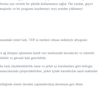
iniz için verimli bir şekilde kullanmanızı sağlar. Öte yandan, geçici
tılmışlardır ve bir programı kaydetmeyi veya yeniden yüklemeyi
arasındaki temel fark, VDI’ın merkezi olması nedeniyle altyapının
ağ iletişimi işletmenin kendi veri merkezinde barındırılır ve yönetilir.
ebilir ve güvenli hale getirilebilir.
ha fazla ölçeklenebilirlik sunar ve şirket içi kurulumlara göre belirgin
sunucularında çalıştırılabilirken, şirket içinde barındırılan sanal makineler
atıldığında sistem önceden yapılandırılmış durumuna geri döner.