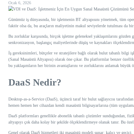
Ocak 6, 2026
Günümüz iş dünyasında, bir işletmenin BT altyapısını yönetmek, tüm operas
faktör olsa da, bu araçların maliyetinin makul seviyelerde tutulması da b
Bu zorluklar karşısında, birçok işletme geleneksel yaklaşımlarını gözden g
senkronizasyon, başlangıç maliyetlerinde düşüş ve kaynakları ölçeklendirm
İş gereksinimleri, bütçeler ve stratejilere bağlı olarak bulut tabanlı bil
(Sanal Masaüstü Altyapısı) olarak öne çıkar. Bu platformlar benzer özellikl
bu yaklaşımların her birinin avantajlarını ve zorluklarını anlamak büyük ö
DaaS Nedir?
Desktop-as-a-Service (DaaS), üçüncü taraf bir bulut sağlayıcısı tarafından 
hemen hemen her cihazdan kendi masaüstü bilgisayarlarına (tüm uygulamaları
DaaS platformları genellikle abonelik tabanlı çözümler sunduğundan, fiziks
altyapıyı çok daha kolay bir şekilde ölçeklendirmeye olanak tanır. Bu özell
Genel olarak DaaS hizmetleri iki masaüstü modeli sunar: kalıcı ve geçici. K