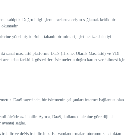
me sahiptir. Doğru bilgi işlem araçlarına erişim sağlamak kritik bir
n okumadır.
lerine yönelmiştir. Bulut tabanlı bir mimari, işletmenize daha iyi
 olan iki sanal masaüstü platformu DaaS (Hizmet Olarak Masaüstü) ve VDI
 açısından farklılık gösterirler. İşletmelerin doğru kararı verebilmesi için
ettir. DaaS sayesinde, bir işletmenin çalışanları internet bağlantısı olan
i ölçüde azaltabilir. Ayrıca, DaaS, kullanıcı talebine göre dijital
 avantaj sağlar.
tirebilir ve değiştirebilirsiniz. Bu yapılandırmalar, oturumu kapattıktan