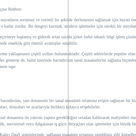
yonların sorunsuz ve verimli bir şekilde ilerlemesini sağlamak için hayati öne
ir o kadar zordur. Bu dengeyi kurmak, modern işletmeler için sürekli bir meyda
eçirmeye başlamış ve giderek artan sayıda şirket bulut tabanlı bilgi işlem çözüm
ede esneklik gibi önemli avantajlar sunabilir.
gi işleme yaklaşmanın çeşitli yolları bulunmaktadır. Çeşitli sektörlerde popüler
er gösterse de, bulut üzerinde barındırılan sanal masaüstlerini sağlama biçimleri
nem taşır.
barındırılan, tam donanımlı bir sanal masaüstü ortamına erişim sağlayan bir hizm
, dosyaları ve ayarlarıyla birlikte) kolayca erişebilirler.
el donanıma ön yatırım yapma gerekliliğini ortadan kaldırarak maliyetleri öneml
ik, mevsimsel veya dalgalanan iş gücü ihtiyaçları olan işletmeler için büyük bir
alıcı DaaS sistemlerinde, sağlanan masaüstü ortamını istediğiniz gibi kişiselleş