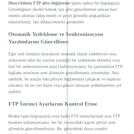
DirectAdmin FTP şifre değiştirme
işlemi sadece bir başlangıçtır.
Güvenliğinizi sürekli kılmak için şifre güncellemesi sonrası bazı
önemli adımları takip etmeli ve genel güvenlik alışkanlıkları
edinmelisiniz. İşte dikkat etmeniz gerekenler:
Otomatik Yedekleme ve Senkronizasyon
Yazılımlarını Güncelleme
Eğer web sitenizin dosyalarını otomatik olarak yedekleyen veya
senkronize eden bir yazılım (örneğin bir yedekleme eklentisi veya
özel bir senkronizasyon aracı) kullanıyorsanız, bu yazılımların FTP
bağlantı ayarlarını yeni şifrenizle güncellemeniz zorunludur. Aksi
takdirde, bu araçlar eski şifreyle bağlanmaya çalışacak ve başarısız
olacaktır, bu da veri kaybı veya güncel olmayan yedeklemelere yol
açabilir.
FTP İstemci Ayarlarını Kontrol Etme
Birden fazla bilgisayarda veya farklı FTP istemcilerinde aynı FTP
hesabını kullanıyorsanız, her bir istemcideki kayıtlı şifreyi yeni
şifrenizle güncellemelisiniz. Bu, gelecekteki dosya transfer