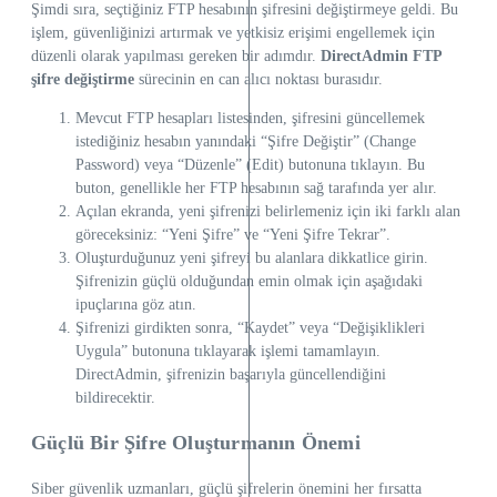
Şimdi sıra, seçtiğiniz FTP hesabının şifresini değiştirmeye geldi. Bu
işlem, güvenliğinizi artırmak ve yetkisiz erişimi engellemek için
düzenli olarak yapılması gereken bir adımdır.
DirectAdmin FTP
şifre değiştirme
sürecinin en can alıcı noktası burasıdır.
Mevcut FTP hesapları listesinden, şifresini güncellemek
istediğiniz hesabın yanındaki “Şifre Değiştir” (Change
Password) veya “Düzenle” (Edit) butonuna tıklayın. Bu
buton, genellikle her FTP hesabının sağ tarafında yer alır.
Açılan ekranda, yeni şifrenizi belirlemeniz için iki farklı alan
göreceksiniz: “Yeni Şifre” ve “Yeni Şifre Tekrar”.
Oluşturduğunuz yeni şifreyi bu alanlara dikkatlice girin.
Şifrenizin güçlü olduğundan emin olmak için aşağıdaki
ipuçlarına göz atın.
Şifrenizi girdikten sonra, “Kaydet” veya “Değişiklikleri
Uygula” butonuna tıklayarak işlemi tamamlayın.
DirectAdmin, şifrenizin başarıyla güncellendiğini
bildirecektir.
Güçlü Bir Şifre Oluşturmanın Önemi
Siber güvenlik uzmanları, güçlü şifrelerin önemini her fırsatta