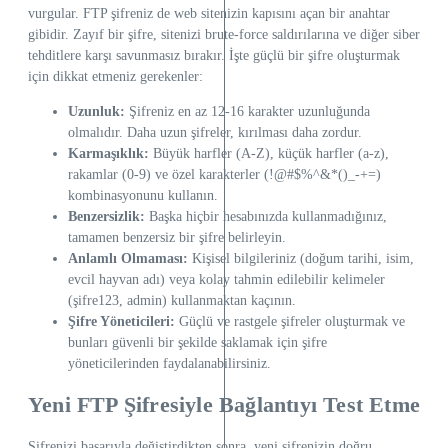
vurgular. FTP şifreniz de web sitenizin kapısını açan bir anahtar
gibidir. Zayıf bir şifre, sitenizi brute-force saldırılarına ve diğer siber
tehditlere karşı savunmasız bırakır. İşte güçlü bir şifre oluşturmak
için dikkat etmeniz gerekenler:
Uzunluk:
Şifreniz en az 12-16 karakter uzunluğunda
olmalıdır. Daha uzun şifreler, kırılması daha zordur.
Karmaşıklık:
Büyük harfler (A-Z), küçük harfler (a-z),
rakamlar (0-9) ve özel karakterler (!@#$%^&*()_-+=)
kombinasyonunu kullanın.
Benzersizlik:
Başka hiçbir hesabınızda kullanmadığınız,
tamamen benzersiz bir şifre belirleyin.
Anlamlı Olmaması:
Kişisel bilgileriniz (doğum tarihi, isim,
evcil hayvan adı) veya kolay tahmin edilebilir kelimeler
(şifre123, admin) kullanmaktan kaçının.
Şifre Yöneticileri:
Güçlü ve rastgele şifreler oluşturmak ve
bunları güvenli bir şekilde saklamak için şifre
yöneticilerinden faydalanabilirsiniz.
Yeni FTP Şifresiyle Bağlantıyı Test Etme
Şifrenizi başarıyla değiştirdikten sonra, yeni şifrenizin doğru