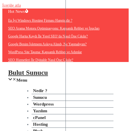
İçeriğe atla
Hot News
En İyi Windows Hosting Firması Hangisidir ?
SEO Arama Motoru Optimizasyonu: Kapsamlı Rehber ve İpuçları
Google Harita Kaydı İle Yerel SEO’da Nasıl Öne Çıkılır?
Google Benim İşletmem Askıya Alındı, Ne Yapmalıyım?
WordPress Site Taşıma: Kapsamlı Rehber ve Adımlar
SEO Hizmetleri İle Dijitalde Nasıl Öne Çıkılır?
Bulut Sunucu
Menu
Nedir ?
Sunucu
Wordpress
Yazılım
cPanel
Hosting