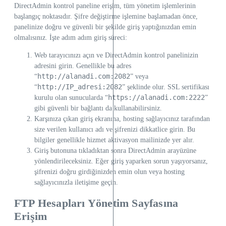
DirectAdmin kontrol paneline erişim, tüm yönetim işlemlerinin
başlangıç noktasıdır. Şifre değiştirme işlemine başlamadan önce,
panelinize doğru ve güvenli bir şekilde giriş yaptığınızdan emin
olmalısınız. İşte adım adım giriş süreci:
Web tarayıcınızı açın ve DirectAdmin kontrol panelinizin
adresini girin. Genellikle bu adres
http://alanadi.com:2082
“
” veya
http://IP_adresi:2082
“
” şeklinde olur. SSL sertifikası
https://alanadi.com:2222
kurulu olan sunucularda “
”
gibi güvenli bir bağlantı da kullanabilirsiniz.
Karşınıza çıkan giriş ekranına, hosting sağlayıcınız tarafından
size verilen kullanıcı adı ve şifrenizi dikkatlice girin. Bu
bilgiler genellikle hizmet aktivasyon mailinizde yer alır.
Giriş butonuna tıkladıktan sonra DirectAdmin arayüzüne
yönlendirileceksiniz. Eğer giriş yaparken sorun yaşıyorsanız,
şifrenizi doğru girdiğinizden emin olun veya hosting
sağlayıcınızla iletişime geçin.
FTP Hesapları Yönetim Sayfasına
Erişim