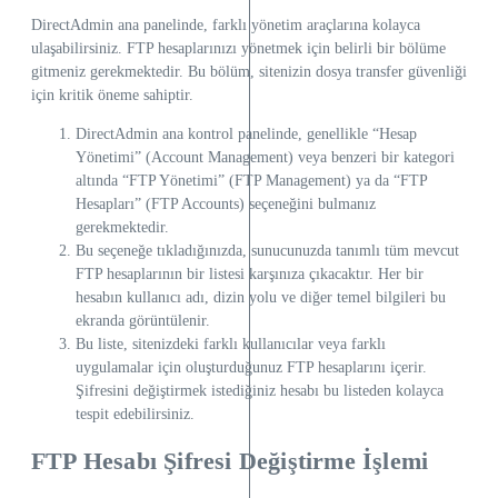
DirectAdmin ana panelinde, farklı yönetim araçlarına kolayca
ulaşabilirsiniz. FTP hesaplarınızı yönetmek için belirli bir bölüme
gitmeniz gerekmektedir. Bu bölüm, sitenizin dosya transfer güvenliği
için kritik öneme sahiptir.
DirectAdmin ana kontrol panelinde, genellikle “Hesap
Yönetimi” (Account Management) veya benzeri bir kategori
altında “FTP Yönetimi” (FTP Management) ya da “FTP
Hesapları” (FTP Accounts) seçeneğini bulmanız
gerekmektedir.
Bu seçeneğe tıkladığınızda, sunucunuzda tanımlı tüm mevcut
FTP hesaplarının bir listesi karşınıza çıkacaktır. Her bir
hesabın kullanıcı adı, dizin yolu ve diğer temel bilgileri bu
ekranda görüntülenir.
Bu liste, sitenizdeki farklı kullanıcılar veya farklı
uygulamalar için oluşturduğunuz FTP hesaplarını içerir.
Şifresini değiştirmek istediğiniz hesabı bu listeden kolayca
tespit edebilirsiniz.
FTP Hesabı Şifresi Değiştirme İşlemi