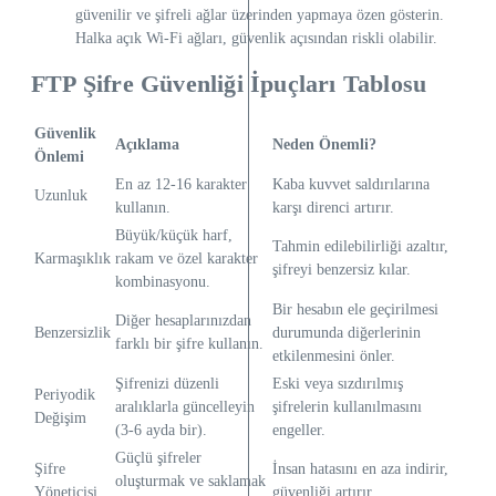
güvenilir ve şifreli ağlar üzerinden yapmaya özen gösterin.
Halka açık Wi-Fi ağları, güvenlik açısından riskli olabilir.
FTP Şifre Güvenliği İpuçları Tablosu
Güvenlik
Açıklama
Neden Önemli?
Önlemi
En az 12-16 karakter
Kaba kuvvet saldırılarına
Uzunluk
kullanın.
karşı direnci artırır.
Büyük/küçük harf,
Tahmin edilebilirliği azaltır,
Karmaşıklık
rakam ve özel karakter
şifreyi benzersiz kılar.
kombinasyonu.
Bir hesabın ele geçirilmesi
Diğer hesaplarınızdan
Benzersizlik
durumunda diğerlerinin
farklı bir şifre kullanın.
etkilenmesini önler.
Şifrenizi düzenli
Eski veya sızdırılmış
Periyodik
aralıklarla güncelleyin
şifrelerin kullanılmasını
Değişim
(3-6 ayda bir).
engeller.
Güçlü şifreler
Şifre
İnsan hatasını en aza indirir,
oluşturmak ve saklamak
Yöneticisi
güvenliği artırır.