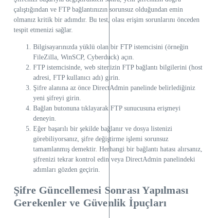
çalıştığından ve FTP bağlantınızın sorunsuz olduğundan emin
olmanız kritik bir adımdır. Bu test, olası erişim sorunlarını önceden
tespit etmenizi sağlar.
Bilgisayarınızda yüklü olan bir FTP istemcisini (örneğin
FileZilla, WinSCP, Cyberduck) açın.
FTP istemcisinde, web sitenizin FTP bağlantı bilgilerini (host
adresi, FTP kullanıcı adı) girin.
Şifre alanına az önce DirectAdmin panelinde belirlediğiniz
yeni şifreyi girin.
Bağlan butonuna tıklayarak FTP sunucusuna erişmeyi
deneyin.
Eğer başarılı bir şekilde bağlanır ve dosya listenizi
görebiliyorsanız, şifre değiştirme işlemi sorunsuz
tamamlanmış demektir. Herhangi bir bağlantı hatası alırsanız,
şifrenizi tekrar kontrol edin veya DirectAdmin panelindeki
adımları gözden geçirin.
Şifre Güncellemesi Sonrası Yapılması
Gerekenler ve Güvenlik İpuçları