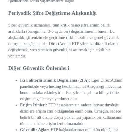
işlemlerinde sorun yaşamamanızı sağlar.
Periyodik Şifre Değiştirme Alışkanlığı
Siber güvenlik uzmanları, tüm kritik hesap şifrelerinin belirli
aralıklarla (örneğin her 3-6 ayda bir) değiştirilmesini önerir. Bu
alışkanlık, şifrenizin ele geçirilme riskini azaltır ve genel güvenlik
duruşunuzu güçlendirir. DirectAdmin FTP şifrenizi düzenli olarak
değiştirmek, web sitenizin güvenliğini artırmak için etkili bir
yöntemdir.
Diğer Güvenlik Önlemleri
İki Faktörlü Kimlik Doğrulama (2FA):
Eğer DirectAdmin
panelinizde veya hosting hesabınızda 2FA seçeneği mevcutsa,
bunu mutlaka etkinleştirin. Bu, şifreniz çalınsa bile yetkisiz
erişimi engellemeye yardımcı olur.
Erişim İzinleri:
FTP hesaplarınızın sadece ihtiyaç duyduğu
dizinlere erişim izni olduğundan emin olun. Örneğin, sadece
belirli bir alt dizine dosya yüklemesi yapacak bir kullanıcının
tüm ana dizine erişim izni olmamalıdır.
Güvenilir Ağlar:
FTP bağlantılarınızı mümkün olduğunca