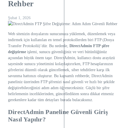
Rehber
Şubat 1, 2026
Web sitenizin dosyalarını sunucunuza yüklemek, düzenlemek veya
indirmek için kullanılan en temel protokollerden biri FTP (Dosya
Transfer Protokolü)’dür. Bu nedenle,
DirectAdmin FTP şifre
değiştirme
işlemi, sunucu güvenliğiniz ve veri bütünlüğünüz
açısından büyük önem taşır. DirectAdmin, kullanıcı dostu arayüzü
sayesinde sunucu yönetimini kolaylaştırırken, FTP hesaplarınızın
şifrelerini düzenli olarak güncellemek, siber tehditlere karşı ilk
savunma hattınızı oluşturur. Bu kapsamlı rehberde, DirectAdmin
paneliniz üzerinden FTP şifrenizi nasıl güvenli ve hızlı bir şekilde
değiştirebileceğinizi adım adım öğreneceksiniz. Güçlü bir şifre
belirlemenin inceliklerinden, güncelledikten sonra dikkat etmeniz
gerekenlere kadar tüm detayları burada bulacaksınız.
DirectAdmin Paneline Güvenli Giriş
Nasıl Yapılır?