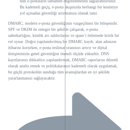
tüm e-postaların tamamen engellenmesini sağlayabilirsiniz.
Bu kademeli geçiş, e-posta akışınızda herhangi bir kesintiye
yol açmadan güvenliği artırmanıza olanak tanır.
DMARC, modern e-posta güvenliğinin vazgeçilmez bir bileşenidir.
SPF ve DKIM ile entegre bir şekilde çalışarak, e-posta
sahtekarlığını, kimlik avı saldırılarını ve spam’i önlemede kritik bir
rol oynar. Doğru yapılandırılmış bir DMARC kaydı, alan adınızın
itibarını korurken, e-posta teslimat oranınızı artırır ve dijital
iletişiminizin genel güvenliğini önemli ölçüde yükseltir. DNS
kayıtlarınızı dikkatlice yapılandırmak, DMARC raporlarını düzenli
olarak analiz etmek ve politikalarınızı kademeli olarak uygulamak,
bu güçlü protokolün sunduğu tüm avantajlardan en iyi şekilde
yararlanmanızı sağlayacaktır.