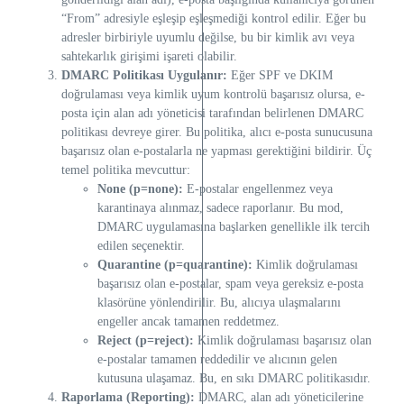
“From” adresiyle eşleşip eşleşmediği kontrol edilir. Eğer bu
adresler birbiriyle uyumlu değilse, bu bir kimlik avı veya
sahtekarlık girişimi işareti olabilir.
DMARC Politikası Uygulanır:
Eğer SPF ve DKIM
doğrulaması veya kimlik uyum kontrolü başarısız olursa, e-
posta için alan adı yöneticisi tarafından belirlenen DMARC
politikası devreye girer. Bu politika, alıcı e-posta sunucusuna
başarısız olan e-postalarla ne yapması gerektiğini bildirir. Üç
temel politika mevcuttur:
None (p=none):
E-postalar engellenmez veya
karantinaya alınmaz, sadece raporlanır. Bu mod,
DMARC uygulamasına başlarken genellikle ilk tercih
edilen seçenektir.
Quarantine (p=quarantine):
Kimlik doğrulaması
başarısız olan e-postalar, spam veya gereksiz e-posta
klasörüne yönlendirilir. Bu, alıcıya ulaşmalarını
engeller ancak tamamen reddetmez.
Reject (p=reject):
Kimlik doğrulaması başarısız olan
e-postalar tamamen reddedilir ve alıcının gelen
kutusuna ulaşamaz. Bu, en sıkı DMARC politikasıdır.
Raporlama (Reporting):
DMARC, alan adı yöneticilerine