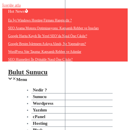
İçeriğe atla
Hot News
En İyi Windows Hosting Firması Hangisidir ?
SEO Arama Motoru Optimizasyonu: Kapsamlı Rehber ve İpuçları
Google Harita Kaydı İle Yerel SEO’da Nasıl Öne Çıkılır?
Google Benim İşletmem Askıya Alındı, Ne Yapmalıyım?
WordPress Site Taşıma: Kapsamlı Rehber ve Adımlar
SEO Hizmetleri İle Dijitalde Nasıl Öne Çıkılır?
Bulut Sunucu
Menu
Nedir ?
Sunucu
Wordpress
Yazılım
cPanel
Hosting