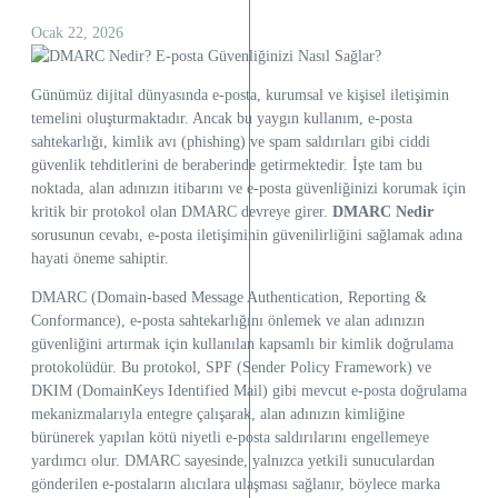
Ocak 22, 2026
Günümüz dijital dünyasında e-posta, kurumsal ve kişisel iletişimin
temelini oluşturmaktadır. Ancak bu yaygın kullanım, e-posta
sahtekarlığı, kimlik avı (phishing) ve spam saldırıları gibi ciddi
güvenlik tehditlerini de beraberinde getirmektedir. İşte tam bu
noktada, alan adınızın itibarını ve e-posta güvenliğinizi korumak için
kritik bir protokol olan DMARC devreye girer.
DMARC Nedir
sorusunun cevabı, e-posta iletişiminin güvenilirliğini sağlamak adına
hayati öneme sahiptir.
DMARC (Domain-based Message Authentication, Reporting &
Conformance), e-posta sahtekarlığını önlemek ve alan adınızın
güvenliğini artırmak için kullanılan kapsamlı bir kimlik doğrulama
protokolüdür. Bu protokol, SPF (Sender Policy Framework) ve
DKIM (DomainKeys Identified Mail) gibi mevcut e-posta doğrulama
mekanizmalarıyla entegre çalışarak, alan adınızın kimliğine
bürünerek yapılan kötü niyetli e-posta saldırılarını engellemeye
yardımcı olur. DMARC sayesinde, yalnızca yetkili sunuculardan
gönderilen e-postaların alıcılara ulaşması sağlanır, böylece marka