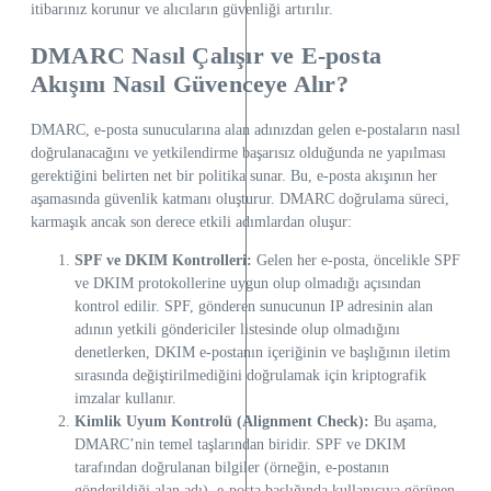
itibarınız korunur ve alıcıların güvenliği artırılır.
DMARC Nasıl Çalışır ve E-posta
Akışını Nasıl Güvenceye Alır?
DMARC, e-posta sunucularına alan adınızdan gelen e-postaların nasıl
doğrulanacağını ve yetkilendirme başarısız olduğunda ne yapılması
gerektiğini belirten net bir politika sunar. Bu, e-posta akışının her
aşamasında güvenlik katmanı oluşturur. DMARC doğrulama süreci,
karmaşık ancak son derece etkili adımlardan oluşur:
SPF ve DKIM Kontrolleri:
Gelen her e-posta, öncelikle SPF
ve DKIM protokollerine uygun olup olmadığı açısından
kontrol edilir. SPF, gönderen sunucunun IP adresinin alan
adının yetkili göndericiler listesinde olup olmadığını
denetlerken, DKIM e-postanın içeriğinin ve başlığının iletim
sırasında değiştirilmediğini doğrulamak için kriptografik
imzalar kullanır.
Kimlik Uyum Kontrolü (Alignment Check):
Bu aşama,
DMARC’nin temel taşlarından biridir. SPF ve DKIM
tarafından doğrulanan bilgiler (örneğin, e-postanın
gönderildiği alan adı), e-posta başlığında kullanıcıya görünen