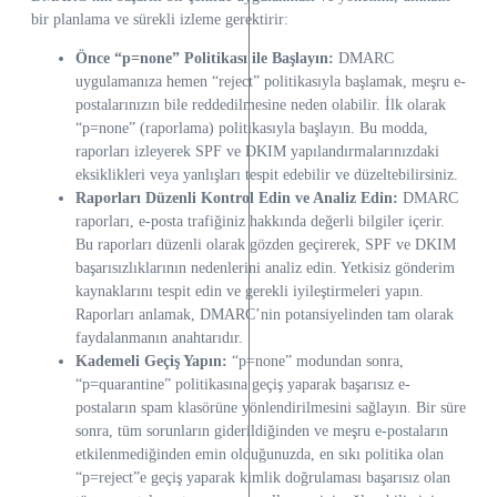
bir planlama ve sürekli izleme gerektirir:
Önce “p=none” Politikası ile Başlayın:
DMARC
uygulamanıza hemen “reject” politikasıyla başlamak, meşru e-
postalarınızın bile reddedilmesine neden olabilir. İlk olarak
“p=none” (raporlama) politikasıyla başlayın. Bu modda,
raporları izleyerek SPF ve DKIM yapılandırmalarınızdaki
eksiklikleri veya yanlışları tespit edebilir ve düzeltebilirsiniz.
Raporları Düzenli Kontrol Edin ve Analiz Edin:
DMARC
raporları, e-posta trafiğiniz hakkında değerli bilgiler içerir.
Bu raporları düzenli olarak gözden geçirerek, SPF ve DKIM
başarısızlıklarının nedenlerini analiz edin. Yetkisiz gönderim
kaynaklarını tespit edin ve gerekli iyileştirmeleri yapın.
Raporları anlamak, DMARC’nin potansiyelinden tam olarak
faydalanmanın anahtarıdır.
Kademeli Geçiş Yapın:
“p=none” modundan sonra,
“p=quarantine” politikasına geçiş yaparak başarısız e-
postaların spam klasörüne yönlendirilmesini sağlayın. Bir süre
sonra, tüm sorunların giderildiğinden ve meşru e-postaların
etkilenmediğinden emin olduğunuzda, en sıkı politika olan
“p=reject”e geçiş yaparak kimlik doğrulaması başarısız olan