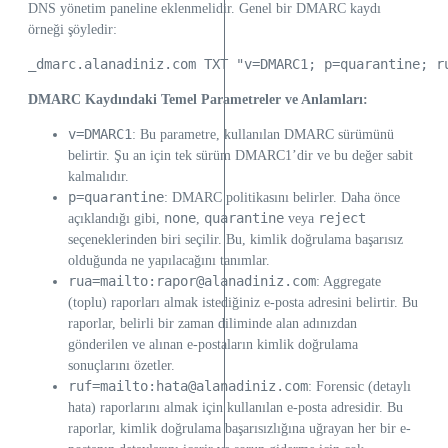
DNS yönetim paneline eklenmelidir. Genel bir DMARC kaydı
örneği şöyledir:
_dmarc.alanadiniz.com TXT "v=DMARC1; p=quarantine; r
DMARC Kaydındaki Temel Parametreler ve Anlamları:
v=DMARC1
: Bu parametre, kullanılan DMARC sürümünü
belirtir. Şu an için tek sürüm DMARC1’dir ve bu değer sabit
kalmalıdır.
p=quarantine
: DMARC politikasını belirler. Daha önce
none
quarantine
reject
açıklandığı gibi,
,
veya
seçeneklerinden biri seçilir. Bu, kimlik doğrulama başarısız
olduğunda ne yapılacağını tanımlar.
rua=mailto:rapor@alanadiniz.com
: Aggregate
(toplu) raporları almak istediğiniz e-posta adresini belirtir. Bu
raporlar, belirli bir zaman diliminde alan adınızdan
gönderilen ve alınan e-postaların kimlik doğrulama
sonuçlarını özetler.
ruf=mailto:hata@alanadiniz.com
: Forensic (detaylı
hata) raporlarını almak için kullanılan e-posta adresidir. Bu
raporlar, kimlik doğrulama başarısızlığına uğrayan her bir e-