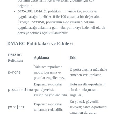
postanın detaylarını içerir ve sorun giderme için çok
değerlidir.
pct=100
: DMARC politikasının yüzde kaç e-postaya
uygulanacağını belirler. 0 ile 100 arasında bir değer alır.
pct=50
Örneğin,
, politikanın e-postaların %50’sine
uygulanacağı anlamına gelir. Bu, politikayı kademeli olarak
devreye sokmak için kullanılabilir.
DMARC Politikaları ve Etkileri
DMARC
Açıklama
Etki
Politikası
Yalnızca raporlama
E-posta akışına müdahale
p=none
modu. Başarısız e-
etmeden veri toplama.
postalar engellenmez.
Başarısız e-postalar
Kötü niyetli e-postaların
p=quarantine
spam/gereksiz
alıcılara ulaşmasını
klasörüne yönlendirilir.
engeller.
En yüksek güvenlik
Başarısız e-postalar
p=reject
seviyesi; sahte e-postaları
tamamen reddedilir.
tamamen durdurur.