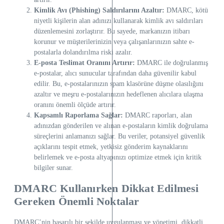
Kimlik Avı (Phishing) Saldırılarını Azaltır:
DMARC, kötü
niyetli kişilerin alan adınızı kullanarak kimlik avı saldırıları
düzenlemesini zorlaştırır. Bu sayede, markanızın itibarı
korunur ve müşterilerinizin veya çalışanlarınızın sahte e-
postalarla dolandırılma riski azalır.
E-posta Teslimat Oranını Artırır:
DMARC ile doğrulanmış
e-postalar, alıcı sunucular tarafından daha güvenilir kabul
edilir. Bu, e-postalarınızın spam klasörüne düşme olasılığını
azaltır ve meşru e-postalarınızın hedeflenen alıcılara ulaşma
oranını önemli ölçüde artırır.
Kapsamlı Raporlama Sağlar:
DMARC raporları, alan
adınızdan gönderilen ve alınan e-postaların kimlik doğrulama
süreçlerini anlamanızı sağlar. Bu veriler, potansiyel güvenlik
açıklarını tespit etmek, yetkisiz gönderim kaynaklarını
belirlemek ve e-posta altyapınızı optimize etmek için kritik
bilgiler sunar.
DMARC Kullanırken Dikkat Edilmesi
Gereken Önemli Noktalar
DMARC’nin başarılı bir şekilde uygulanması ve yönetimi, dikkatli